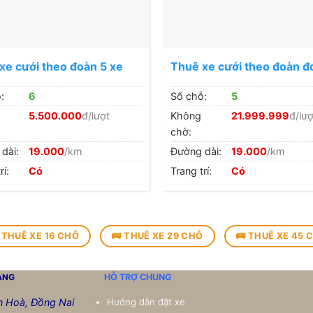
xe cưới theo đoàn 5 xe
Thuê xe cưới theo đoàn đ
20 xe
:
6
Số chỗ:
5
5.500.000
đ/lượt
Không
21.999.999
đ/lượ
chờ:
dài:
19.000
/km
Đường dài:
19.000
/km
rí:
Có
Trang trí:
Có
 THUÊ XE 16 CHỖ
🚌 THUÊ XE 29 CHỖ
🚌 THUÊ XE 45 
ANG
HỖ TRỢ CHUNG
ên Hoà, Đồng Nai
Hướng dẫn đặt xe