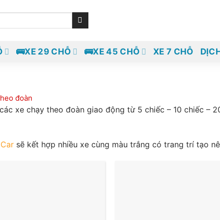
Ỗ
🚌XE 29 CHỖ
🚌XE 45 CHỖ
XE 7 CHỖ
DỊC
theo đoàn
 các xe chạy theo đoàn giao động từ 5 chiếc – 10 chiếc – 
 Car
sẽ kết hợp nhiều xe cùng màu trắng có trang trí tạo n