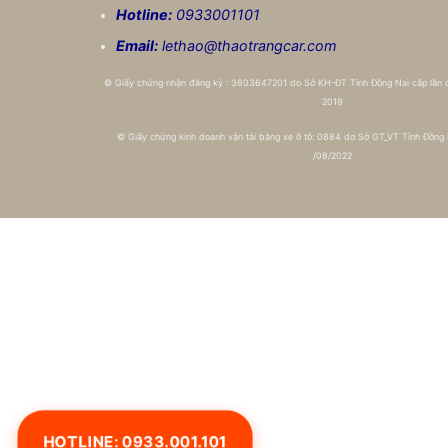
Hotline:
0933001101
Email:
lethao@thaotrangcar.com
©
Giấy chứng nhận đăng ký : 3603647201 do Sở KH-ĐT Tỉnh Đồng Nai cấp lần
2019
©
Giấy chứng kinh doanh vận tải bằng xe ô tô: 0884 do Sở GT_VT Tỉnh Đồng 
/08/2022
HOTLINE: 0933.001.101