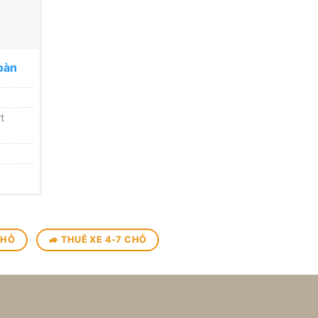
oàn
t
CHỖ
🚙 THUÊ XE 4-7 CHỖ