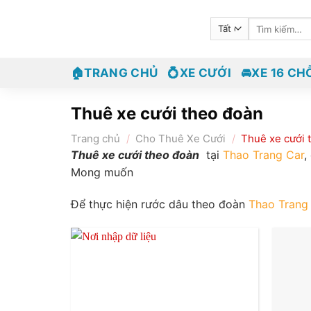
Bỏ
Tìm
qua
kiếm:
nội
dung
🏠TRANG CHỦ
💍XE CƯỚI
🚘XE 16 CH
Thuê xe cưới theo đoàn
Trang chủ
/
Cho Thuê Xe Cưới
/
Thuê xe cưới 
Thuê xe cưới theo đoàn
tại
Thao Trang Car
,
Mong muốn
Để thực hiện rước dâu theo đoàn
Thao Trang