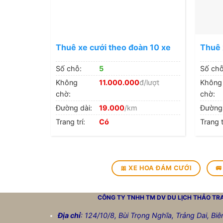
Thuê xe cưới theo đoàn 10 xe
Thuê 
Số chỗ:
5
Số chỗ
Không
11.000.000
đ/lượt
Không
chờ:
chờ:
Đường dài:
19.000
/km
Đường 
Trang trí:
Có
Trang t
🎀 XE HOA ĐÁM CƯỚI
🚐
CÔNG TY TNHH TM DV DU LỊCH
THẢO TR
Địa chỉ
: 124/10/8, Bùi Trọng Nghĩa, Trảng Dai, Bi