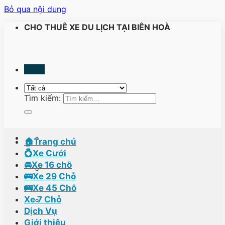
Bỏ qua nội dung
CHO THUÊ XE DU LỊCH TẠI BIÊN HOÀ
Menu
Tìm kiếm:
🏠Trang chủ
💍Xe Cưới
🚘Xe 16 chỗ
🚌Xe 29 Chỗ
🚌Xe 45 Chỗ
Xe 7 Chỗ
Dịch Vụ
Giới thiệu