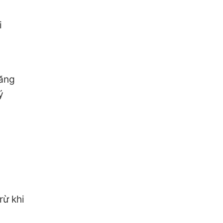
i
tăng
ý
rừ khi