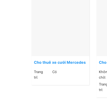
Cho thuê xe cưới Mercedes
Cho
C300
C18
Trang
Có
Khô
trí:
chờ:
Tran
trí: