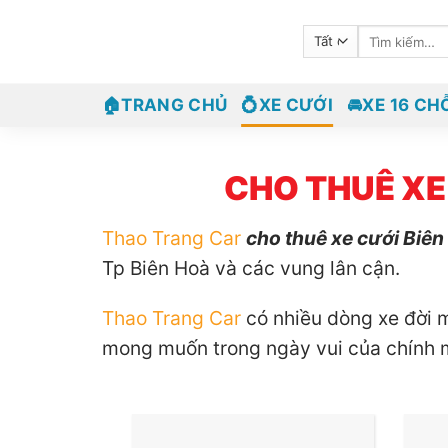
Bỏ
Tìm
qua
kiếm:
nội
dung
🏠TRANG CHỦ
💍XE CƯỚI
🚘XE 16 CH
CHO THUÊ XE
Thao Trang Car
cho thuê xe cưới Biên
Tp Biên Hoà và các vung lân cận.
Thao Trang Car
có nhiều dòng xe đời 
mong muốn trong ngày vui của chính 