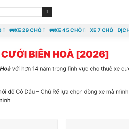
Ỗ
🚌XE 29 CHỖ
🚌XE 45 CHỖ
XE 7 CHỖ
DỊC
 CƯỚI BIÊN HOÀ [2026]
 Hoà
với hơn 14 năm trong lĩnh vực cho thuê xe cướ
mới để Cô Dâu – Chú Rể lựa chọn dòng xe mà mình
mình