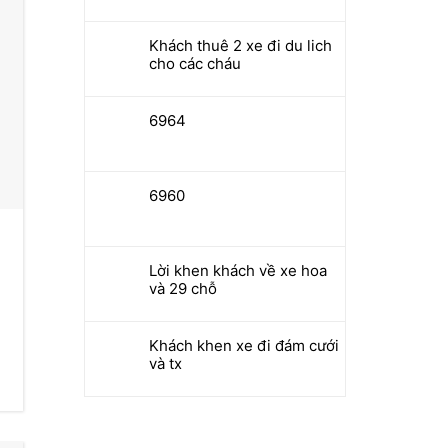
Khách thuê 2 xe đi du lich
cho các cháu
6964
6960
Cho thuê xe cưới Honda
Cho thuê xe c
City
Lời khen khách về xe hoa
Số chỗ:
5
Số chỗ:
5
và 29 chỗ
Không
1.100.000
đ/lượt
Không
1.20
chờ:
chờ:
Khách khen xe đi đám cưới
Trang
Có
Trang
Có
và tx
trí:
trí: