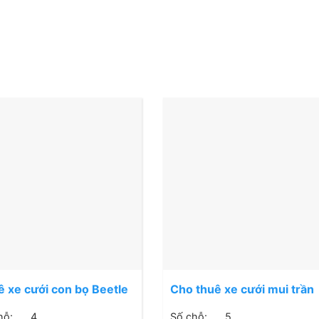
 xe cưới con bọ Beetle
Cho thuê xe cưới mui trần
 Trần
hỗ:
4
Số chỗ:
5