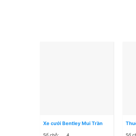
Xe cưới Bentley Mui Trần
Thuê
Mui
Số chỗ:
4
Số c