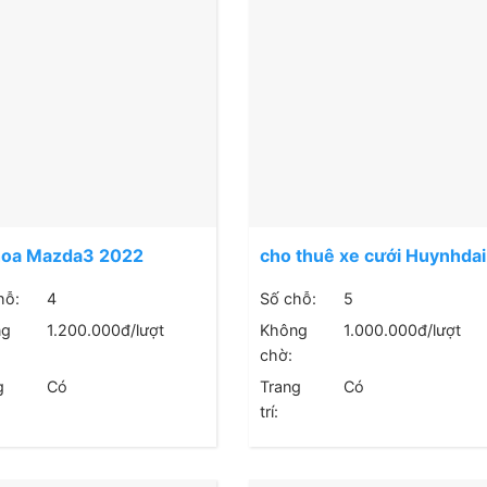
hoa Mazda3 2022
cho thuê xe cưới Huynhdai
Accent
hỗ:
4
Số chỗ:
5
ng
1.200.000
đ/lượt
Không
1.000.000
đ/lượt
chờ:
g
Có
Trang
Có
trí: