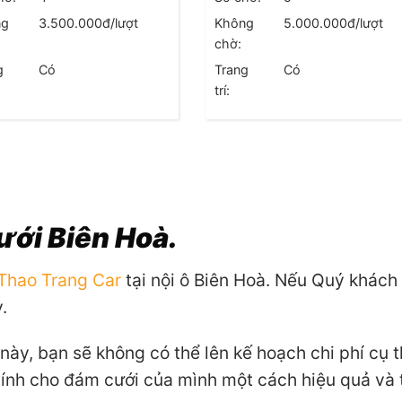
ng
3.500.000
đ/lượt
Không
5.000.000
đ/lượt
chờ:
g
Có
Trang
Có
trí:
ưới Biên Hoà.
Thao Trang Car
tại nội ô Biên Hoà. Nếu Quý khách 
.
này, bạn sẽ không có thể lên kế hoạch chi phí cụ 
hính cho đám cưới của mình một cách hiệu quả và t