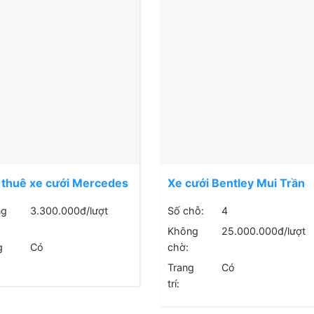
 thuê xe cưới Mercedes
Xe cưới Bentley Mui Trần
0
ng
3.300.000
đ/lượt
Số chỗ:
4
Không
25.000.000
đ/lượt
g
Có
chờ:
Trang
Có
trí: