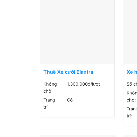
Thuê Xe cưới Elantra
Xe 
Không
1.300.000
đ/lượt
Số c
chờ:
Khô
Trang
Có
chờ:
trí:
Tran
trí: