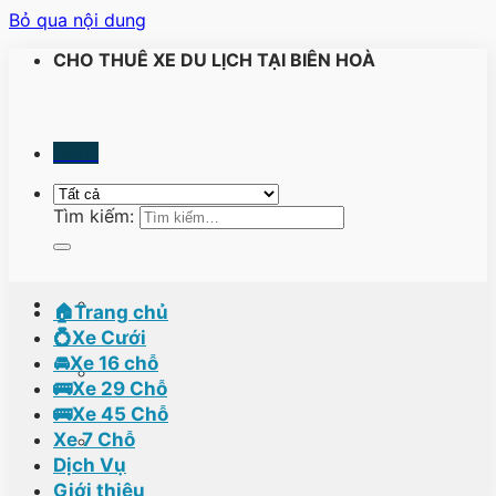
Bỏ qua nội dung
CHO THUÊ XE DU LỊCH TẠI BIÊN HOÀ
Menu
Tìm kiếm:
🏠Trang chủ
💍Xe Cưới
🚘Xe 16 chỗ
🚌Xe 29 Chỗ
🚌Xe 45 Chỗ
Xe 7 Chỗ
Dịch Vụ
Giới thiệu