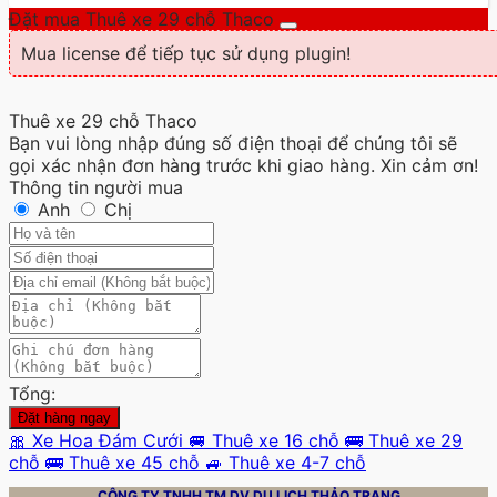
Đặt mua Thuê xe 29 chỗ Thaco
Mua license để tiếp tục sử dụng plugin!
Thuê xe 29 chỗ Thaco
Bạn vui lòng nhập đúng số điện thoại để chúng tôi sẽ
gọi xác nhận đơn hàng trước khi giao hàng. Xin cảm ơn!
Thông tin người mua
Anh
Chị
Tổng:
Đặt hàng ngay
🎀 Xe Hoa Đám Cưới
🚐 Thuê xe 16 chỗ
🚌 Thuê xe 29
chỗ
🚌 Thuê xe 45 chỗ
🚙 Thuê xe 4-7 chỗ
CÔNG TY TNHH TM DV DU LỊCH
THẢO TRANG