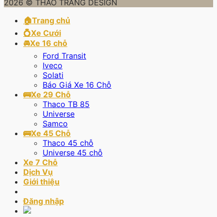
2026 © THAO TRANG DESIGN
🏠Trang chủ
💍Xe Cưới
🚘Xe 16 chỗ
Ford Transit
Iveco
Solati
Báo Giá Xe 16 Chỗ
🚌Xe 29 Chỗ
Thaco TB 85
Universe
Samco
🚌Xe 45 Chỗ
Thaco 45 chỗ
Universe 45 chỗ
Xe 7 Chỗ
Dịch Vụ
Giới thiệu
Đăng nhập