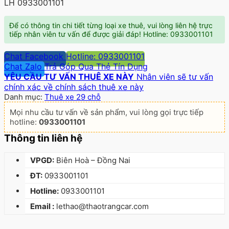
LH 0933001101
Để có thông tin chi tiết từng loại xe thuê, vui lòng liên hệ trực
tiếp nhân viên tư vấn để được giải đáp! Hotline: 0933001101
Chat Facebook
Hotline: 0933001101
Chat Zalo
Trả Góp Qua Thẻ Tín Dụng
YÊU CẦU TƯ VẤN THUÊ XE NÀY
Nhân viên sẽ tư vấn
chính xác về chính sách thuê xe này
Danh mục:
Thuê xe 29 chỗ
Mọi nhu cầu tư vấn về sản phẩm, vui lòng gọi trực tiếp
hotline:
0933001101
Thông tin liên hệ
VPGD:
Biên Hoà – Đồng Nai
ĐT:
0933001101
Hotline:
0933001101
Email :
lethao@thaotrangcar.com