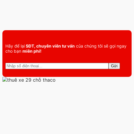
Hãy để lại
SĐT, chuyên viên tư vấn
của chúng tôi sẽ gọi ngay
cho bạn
miễn phí!