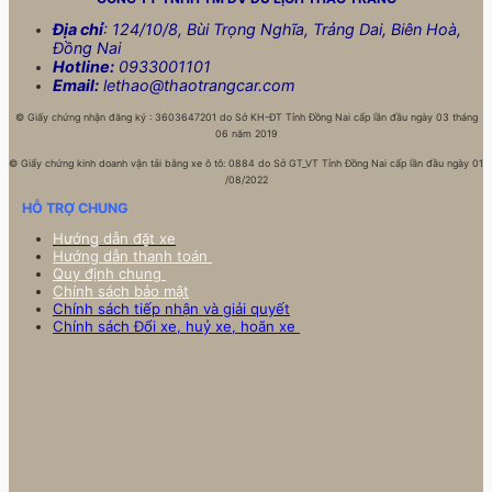
Địa chỉ
: 124/10/8, Bùi Trọng Nghĩa, Trảng Dai, Biên Hoà,
Đồng Nai
Hotline:
0933001101
Email:
lethao@thaotrangcar.com
©
Giấy chứng nhận đăng ký : 3603647201 do Sở KH-ĐT Tỉnh Đồng Nai cấp lần đầu ngày 03 tháng
06 năm 2019
©
Giấy chứng kinh doanh vận tải bằng xe ô tô: 0884 do Sở GT_VT Tỉnh Đồng Nai cấp lần đầu ngày 01
/08/2022
HỖ TRỢ CHUNG
Hướng dẫn đặt xe
Hướng dẫn thanh toán
Quy định chung
Chính sách bảo mật
Chính sách tiếp nhận và giải quyết
Chính sách Đổi xe, huỷ xe, hoãn xe