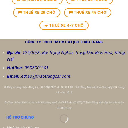
🚌 THUÊ XE 29 CHỖ
🚌 THUÊ XE 45 CHỖ
🚙 THUÊ XE 4-7 CHỖ
CÔNG TY TNHH TM DV DU LỊCH
THẢO TRANG
Địa chỉ
: 124/10/8, Bùi Trọng Nghĩa, Trảng Dai, Biên Hoà, Đồng
Nai
Hotline:
0933001101
Email:
lethao@thaotrangcar.com
©
Giấy chứng nhận đăng ký : 3603647201 do Sở KH-ĐT Tỉnh Đồng Nai cấp lần đầu ngày 03 tháng
06 năm 2019
©
Giấy chứng kinh doanh vận tải bằng xe ô tô: 0884 do Sở GT_VT Tỉnh Đồng Nai cấp lần đầu ngày
01 /08/2022
HỖ TRỢ CHUNG
Hướng dẫn đặt xe