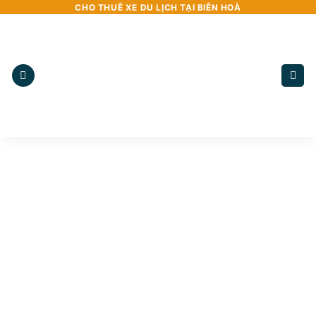
Bỏ
CHO THUÊ XE DU LỊCH TẠI BIÊN HOÀ
qua
nội
dung