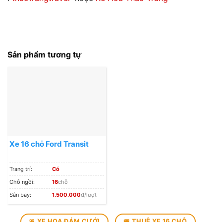
Sản phẩm tương tự
Xe 16 chỗ Ford Transit
Trang trí:
Có
Chỗ ngồi:
16
chỗ
Sân bay:
1.500.000
đ/lượt
🎀 XE HOA ĐÁM CƯỚI
🚐 THUÊ XE 16 CHỖ