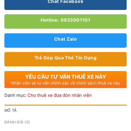
Chat Facebook
Hotline: 0933001101
Chat Zalo
Trả Góp Qua Thẻ Tín Dụng
YÊU CẦU TƯ VẤN THUÊ XE NÀY
Nhân viên sẽ tư vấn chính xác về chính sách thuê xe này
Danh mục:
Cho thuê xe đưa đón nhân viên
MÔ TẢ
ĐÁNH GIÁ (0)