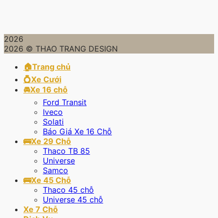
2026
2026 © THAO TRANG DESIGN
🏠Trang chủ
💍Xe Cưới
🚘Xe 16 chỗ
Ford Transit
Iveco
Solati
Báo Giá Xe 16 Chỗ
🚌Xe 29 Chỗ
Thaco TB 85
Universe
Samco
🚌Xe 45 Chỗ
Thaco 45 chỗ
Universe 45 chỗ
Xe 7 Chỗ