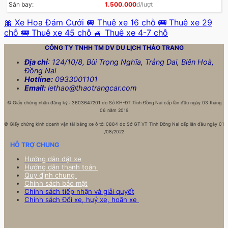
Sân bay:
1.500.000
đ/lượt
🎀 Xe Hoa Đám Cưới
🚐 Thuê xe 16 chỗ
🚌 Thuê xe 29
chỗ
🚌 Thuê xe 45 chỗ
🚙 Thuê xe 4-7 chỗ
CÔNG TY TNHH TM DV DU LỊCH
THẢO TRANG
Địa chỉ
: 124/10/8, Bùi Trọng Nghĩa, Trảng Dai, Biên Hoà,
Đồng Nai
Hotline:
0933001101
Email:
lethao@thaotrangcar.com
©
Giấy chứng nhận đăng ký : 3603647201 do Sở KH-ĐT Tỉnh Đồng Nai cấp lần đầu ngày 03 tháng
06 năm 2019
©
Giấy chứng kinh doanh vận tải bằng xe ô tô: 0884 do Sở GT_VT Tỉnh Đồng Nai cấp lần đầu ngày 01
/08/2022
HỖ TRỢ CHUNG
Hướng dẫn đặt xe
Hướng dẫn thanh toán
Quy định chung
Chính sách bảo mật
Chính sách tiếp nhận và giải quyết
Chính sách Đổi xe, huỷ xe, hoãn xe