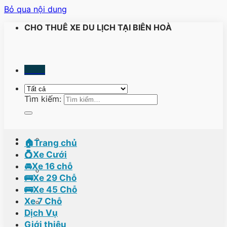
Bỏ qua nội dung
CHO THUÊ XE DU LỊCH TẠI BIÊN HOÀ
Menu
Tìm kiếm:
🏠Trang chủ
💍Xe Cưới
🚘Xe 16 chỗ
🚌Xe 29 Chỗ
🚌Xe 45 Chỗ
Xe 7 Chỗ
Dịch Vụ
Giới thiệu