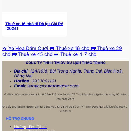
Thuê xe 16 chỗ đi Đà lạt Giá Rẻ
[2024]
🎀 Xe Hoa Đám Cưới
🚐 Thuê xe 16 chỗ
🚌 Thuê xe 29
chỗ
🚌 Thuê xe 45 chỗ
🚙 Thuê xe 4-7 chỗ
CÔNG TY TNHH TM DV DU LỊCH
THẢO TRANG
Địa chỉ
: 124/10/8, Bùi Trọng Nghĩa, Trảng Dai, Biên Hoà,
Đồng Nai
Hotline:
0933001101
Email:
lethao@thaotrangcar.com
©
Giấy chứng nhận đăng ký : 3603647201 do Sở KH-ĐT Tỉnh Đồng Nai cấp lần đầu ngày 03 tháng
06 năm 2019
©
Giấy chứng kinh doanh vận tải bằng xe ô tô: 0884 do Sở GT_VT Tỉnh Đồng Nai cấp lần đầu ngày 01
/08/2022
HỖ TRỢ CHUNG
Hướng dẫn đặt xe