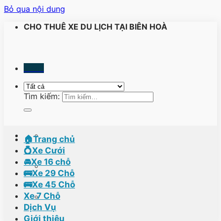
Bỏ qua nội dung
CHO THUÊ XE DU LỊCH TẠI BIÊN HOÀ
Menu
Tìm kiếm:
🏠Trang chủ
💍Xe Cưới
🚘Xe 16 chỗ
🚌Xe 29 Chỗ
🚌Xe 45 Chỗ
Xe 7 Chỗ
Dịch Vụ
Giới thiệu