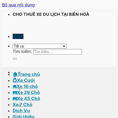
Bỏ qua nội dung
CHO THUÊ XE DU LỊCH TẠI BIÊN HOÀ
Menu
Tìm kiếm:
🏠Trang chủ
💍Xe Cưới
🚘Xe 16 chỗ
🚌Xe 29 Chỗ
🚌Xe 45 Chỗ
Xe 7 Chỗ
Dịch Vụ
Giới thiệu