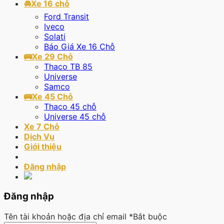
🚘Xe 16 chỗ
Ford Transit
Iveco
Solati
Báo Giá Xe 16 Chỗ
🚌Xe 29 Chỗ
Thaco TB 85
Universe
Samco
🚌Xe 45 Chỗ
Thaco 45 chỗ
Universe 45 chỗ
Xe 7 Chỗ
Dịch Vụ
Giới thiệu
Đăng nhập
Đăng nhập
Tên tài khoản hoặc địa chỉ email
*
Bắt buộc