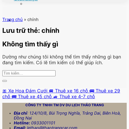
Trang chủ
»
chính
Lưu trữ thẻ:
chính
Không tìm thấy gì
Dường như chúng tôi không thể tìm thấy những gì bạn
đang tìm kiếm. Có lẽ tìm kiếm có thể giúp ích.
🎀 Xe Hoa Đám Cưới
🚐 Thuê xe 16 chỗ
🚌 Thuê xe 29
chỗ
🚌 Thuê xe 45 chỗ
🚙 Thuê xe 4-7 chỗ
CÔNG TY TNHH TM DV DU LỊCH
THẢO TRANG
Địa chỉ
: 124/10/8, Bùi Trọng Nghĩa, Trảng Dai, Biên Hoà,
Đồng Nai
Hotline:
0933001101
Email:
lethao@thaotrangcar.com