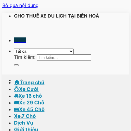
Bỏ qua nội dung
CHO THUÊ XE DU LỊCH TẠI BIÊN HOÀ
Menu
Tìm kiếm:
🏠Trang chủ
💍Xe Cưới
🚘Xe 16 chỗ
🚌Xe 29 Chỗ
🚌Xe 45 Chỗ
Xe 7 Chỗ
Dịch Vụ
Giới thiệu