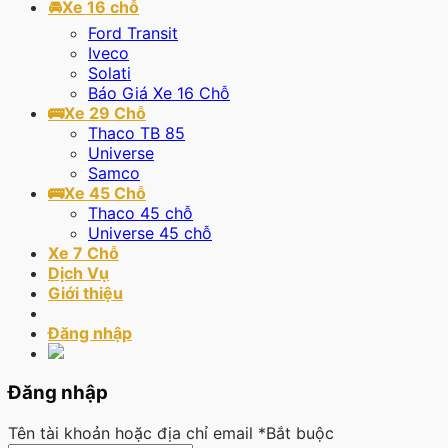
🚘Xe 16 chỗ
Ford Transit
Iveco
Solati
Báo Giá Xe 16 Chỗ
🚌Xe 29 Chỗ
Thaco TB 85
Universe
Samco
🚌Xe 45 Chỗ
Thaco 45 chỗ
Universe 45 chỗ
Xe 7 Chỗ
Dịch Vụ
Giới thiệu
Đăng nhập
Đăng nhập
Tên tài khoản hoặc địa chỉ email
*
Bắt buộc