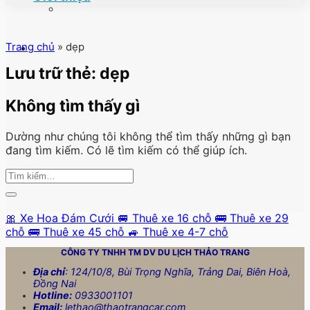
Trang chủ
»
dẹp
Lưu trữ thẻ:
dẹp
Không tìm thấy gì
Dường như chúng tôi không thể tìm thấy những gì bạn
đang tìm kiếm. Có lẽ tìm kiếm có thể giúp ích.
🎀 Xe Hoa Đám Cưới
🚐 Thuê xe 16 chỗ
🚌 Thuê xe 29
chỗ
🚌 Thuê xe 45 chỗ
🚙 Thuê xe 4-7 chỗ
CÔNG TY TNHH TM DV DU LỊCH
THẢO TRANG
Địa chỉ
: 124/10/8, Bùi Trọng Nghĩa, Trảng Dai, Biên Hoà,
Đồng Nai
Hotline:
0933001101
Email:
lethao@thaotrangcar.com