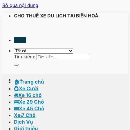
Bỏ qua nội dung
CHO THUÊ XE DU LỊCH TẠI BIÊN HOÀ
Menu
Tìm kiếm:
🏠Trang chủ
💍Xe Cưới
🚘Xe 16 chỗ
🚌Xe 29 Chỗ
🚌Xe 45 Chỗ
Xe 7 Chỗ
Dịch Vụ
Giới thiệu