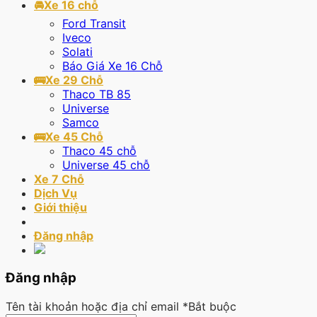
🚘Xe 16 chỗ
Ford Transit
Iveco
Solati
Báo Giá Xe 16 Chỗ
🚌Xe 29 Chỗ
Thaco TB 85
Universe
Samco
🚌Xe 45 Chỗ
Thaco 45 chỗ
Universe 45 chỗ
Xe 7 Chỗ
Dịch Vụ
Giới thiệu
Đăng nhập
Đăng nhập
Tên tài khoản hoặc địa chỉ email
*
Bắt buộc