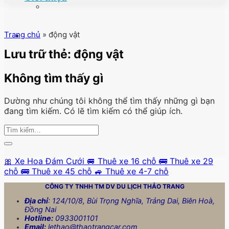
Trang chủ
»
động vật
Lưu trữ thẻ:
động vật
Không tìm thấy gì
Dường như chúng tôi không thể tìm thấy những gì bạn
đang tìm kiếm. Có lẽ tìm kiếm có thể giúp ích.
🎀 Xe Hoa Đám Cưới
🚐 Thuê xe 16 chỗ
🚌 Thuê xe 29
chỗ
🚌 Thuê xe 45 chỗ
🚙 Thuê xe 4-7 chỗ
CÔNG TY TNHH TM DV DU LỊCH
THẢO TRANG
Địa chỉ
: 124/10/8, Bùi Trọng Nghĩa, Trảng Dai, Biên Hoà,
Đồng Nai
Hotline:
0933001101
Email:
lethao@thaotrangcar.com