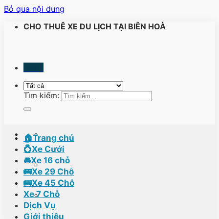
Bỏ qua nội dung
CHO THUÊ XE DU LỊCH TẠI BIÊN HOÀ
Menu
Tìm kiếm:
🏠Trang chủ
💍Xe Cưới
🚘Xe 16 chỗ
🚌Xe 29 Chỗ
🚌Xe 45 Chỗ
Xe 7 Chỗ
Dịch Vụ
Giới thiệu