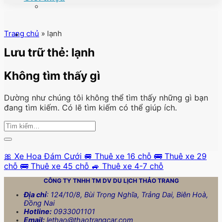
Trang chủ
»
lạnh
Lưu trữ thẻ:
lạnh
Không tìm thấy gì
Dường như chúng tôi không thể tìm thấy những gì bạn
đang tìm kiếm. Có lẽ tìm kiếm có thể giúp ích.
🎀 Xe Hoa Đám Cưới
🚐 Thuê xe 16 chỗ
🚌 Thuê xe 29
chỗ
🚌 Thuê xe 45 chỗ
🚙 Thuê xe 4-7 chỗ
CÔNG TY TNHH TM DV DU LỊCH
THẢO TRANG
Địa chỉ
: 124/10/8, Bùi Trọng Nghĩa, Trảng Dai, Biên Hoà,
Đồng Nai
Hotline:
0933001101
Email:
lethao@thaotrangcar.com