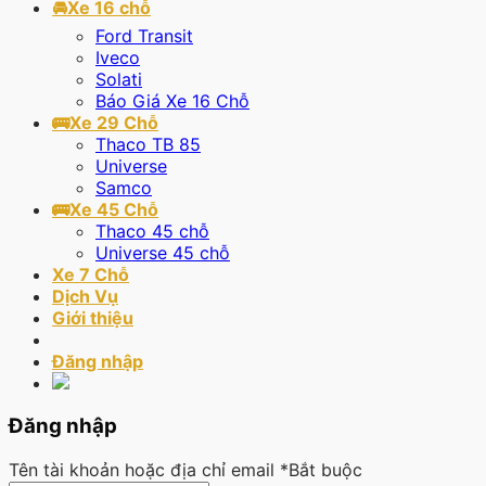
🚘Xe 16 chỗ
Ford Transit
Iveco
Solati
Báo Giá Xe 16 Chỗ
🚌Xe 29 Chỗ
Thaco TB 85
Universe
Samco
🚌Xe 45 Chỗ
Thaco 45 chỗ
Universe 45 chỗ
Xe 7 Chỗ
Dịch Vụ
Giới thiệu
Đăng nhập
Đăng nhập
Tên tài khoản hoặc địa chỉ email
*
Bắt buộc