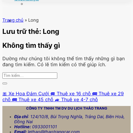
Trang chủ
»
Long
Lưu trữ thẻ:
Long
Không tìm thấy gì
Dường như chúng tôi không thể tìm thấy những gì bạn
đang tìm kiếm. Có lẽ tìm kiếm có thể giúp ích.
🎀 Xe Hoa Đám Cưới
🚐 Thuê xe 16 chỗ
🚌 Thuê xe 29
chỗ
🚌 Thuê xe 45 chỗ
🚙 Thuê xe 4-7 chỗ
CÔNG TY TNHH TM DV DU LỊCH
THẢO TRANG
Địa chỉ
: 124/10/8, Bùi Trọng Nghĩa, Trảng Dai, Biên Hoà,
Đồng Nai
Hotline:
0933001101
Email:
lethao@thaotrangcar.com