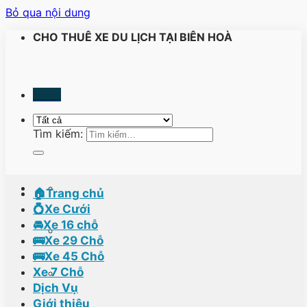
Bỏ qua nội dung
CHO THUÊ XE DU LỊCH TẠI BIÊN HOÀ
Menu
Tìm kiếm:
🏠Trang chủ
💍Xe Cưới
🚘Xe 16 chỗ
🚌Xe 29 Chỗ
🚌Xe 45 Chỗ
Xe 7 Chỗ
Dịch Vụ
Giới thiệu