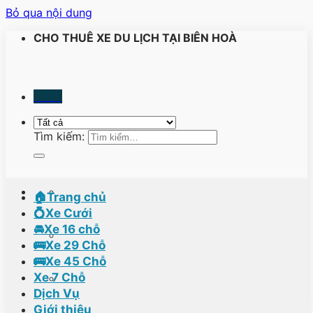
Bỏ qua nội dung
CHO THUÊ XE DU LỊCH TẠI BIÊN HOÀ
Menu
Tìm kiếm:
🏠Trang chủ
💍Xe Cưới
🚘Xe 16 chỗ
🚌Xe 29 Chỗ
🚌Xe 45 Chỗ
Xe 7 Chỗ
Dịch Vụ
Giới thiệu