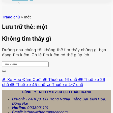
Trang chủ
»
một
Lưu trữ thẻ:
một
Không tìm thấy gì
Dường như chúng tôi không thể tìm thấy những gì bạn
đang tìm kiếm. Có lẽ tìm kiếm có thể giúp ích.
🎀 Xe Hoa Đám Cưới
🚐 Thuê xe 16 chỗ
🚌 Thuê xe 29
chỗ
🚌 Thuê xe 45 chỗ
🚙 Thuê xe 4-7 chỗ
CÔNG TY TNHH TM DV DU LỊCH
THẢO TRANG
Địa chỉ
: 124/10/8, Bùi Trọng Nghĩa, Trảng Dai, Biên Hoà,
Đồng Nai
Hotline:
0933001101
Email:
lethao@thaotrangcar.com