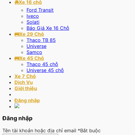
🚘Xe 16 chỗ
Ford Transit
Iveco
Solati
Báo Giá Xe 16 Chỗ
🚌Xe 29 Chỗ
Thaco TB 85
Universe
Samco
🚌Xe 45 Chỗ
Thaco 45 chỗ
Universe 45 chỗ
Xe 7 Chỗ
Dịch Vụ
Giới thiệu
Đăng nhập
Đăng nhập
Tên tài khoản hoặc địa chỉ email
*
Bắt buộc