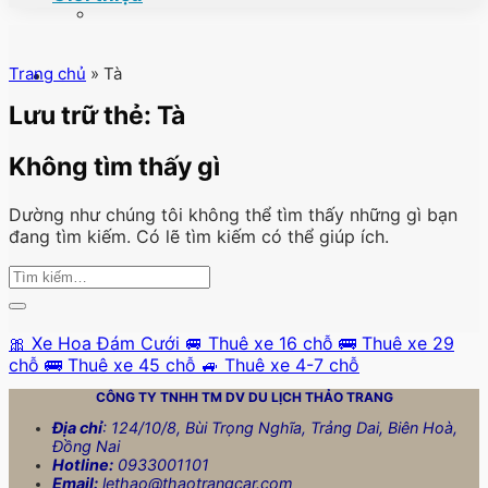
Trang chủ
»
Tà
Lưu trữ thẻ:
Tà
Không tìm thấy gì
Dường như chúng tôi không thể tìm thấy những gì bạn
đang tìm kiếm. Có lẽ tìm kiếm có thể giúp ích.
🎀 Xe Hoa Đám Cưới
🚐 Thuê xe 16 chỗ
🚌 Thuê xe 29
chỗ
🚌 Thuê xe 45 chỗ
🚙 Thuê xe 4-7 chỗ
CÔNG TY TNHH TM DV DU LỊCH
THẢO TRANG
Địa chỉ
: 124/10/8, Bùi Trọng Nghĩa, Trảng Dai, Biên Hoà,
Đồng Nai
Hotline:
0933001101
Email:
lethao@thaotrangcar.com