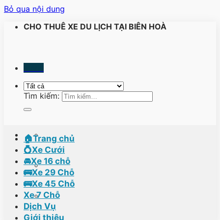
Bỏ qua nội dung
CHO THUÊ XE DU LỊCH TẠI BIÊN HOÀ
Menu
Tìm kiếm:
🏠Trang chủ
💍Xe Cưới
🚘Xe 16 chỗ
🚌Xe 29 Chỗ
🚌Xe 45 Chỗ
Xe 7 Chỗ
Dịch Vụ
Giới thiệu