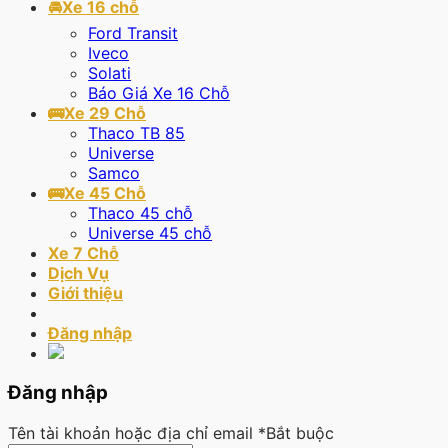
🚘Xe 16 chỗ
Ford Transit
Iveco
Solati
Báo Giá Xe 16 Chỗ
🚌Xe 29 Chỗ
Thaco TB 85
Universe
Samco
🚌Xe 45 Chỗ
Thaco 45 chỗ
Universe 45 chỗ
Xe 7 Chỗ
Dịch Vụ
Giới thiệu
Đăng nhập
Đăng nhập
Tên tài khoản hoặc địa chỉ email
*
Bắt buộc