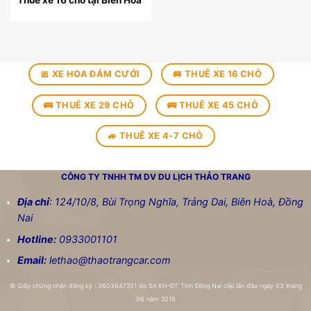
Thuê xe 16 chỗ tại Biên Hoà
🎀 XE HOA ĐÁM CƯỚI
🚐 THUÊ XE 16 CHỖ
🚌 THUÊ XE 29 CHỖ
🚌 THUÊ XE 45 CHỖ
🚙 THUÊ XE 4-7 CHỖ
CÔNG TY TNHH TM DV DU LỊCH
THẢO TRANG
Địa chỉ
: 124/10/8, Bùi Trọng Nghĩa, Trảng Dai, Biên Hoà, Đồng
Nai
Hotline:
0933001101
Email:
lethao@thaotrangcar.com
©
Giấy chứng nhận đăng ký : 3603647201 do Sở KH-ĐT Tỉnh Đồng Nai cấp lần đầu ngày 03 tháng
06 năm 2019