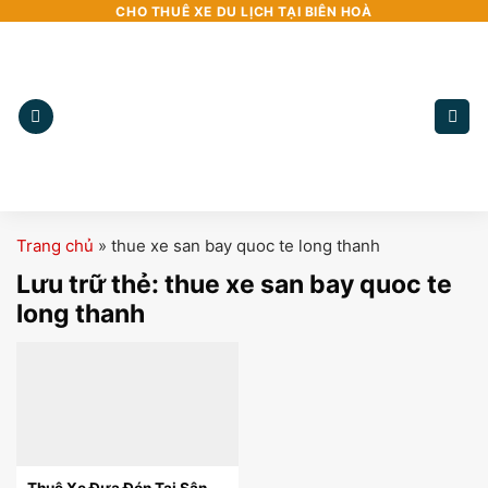
Bỏ
CHO THUÊ XE DU LỊCH TẠI BIÊN HOÀ
qua
nội
dung
Trang chủ
»
thue xe san bay quoc te long thanh
Lưu trữ thẻ:
thue xe san bay quoc te
long thanh