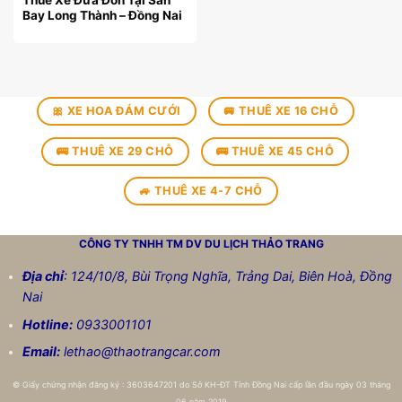
Thuê Xe Đưa Đón Tại Sân
Bay Long Thành – Đồng Nai
🎀 XE HOA ĐÁM CƯỚI
🚐 THUÊ XE 16 CHỖ
🚌 THUÊ XE 29 CHỖ
🚌 THUÊ XE 45 CHỖ
🚙 THUÊ XE 4-7 CHỖ
CÔNG TY TNHH TM DV DU LỊCH
THẢO TRANG
Địa chỉ
: 124/10/8, Bùi Trọng Nghĩa, Trảng Dai, Biên Hoà, Đồng
Nai
Hotline:
0933001101
Email:
lethao@thaotrangcar.com
©
Giấy chứng nhận đăng ký : 3603647201 do Sở KH-ĐT Tỉnh Đồng Nai cấp lần đầu ngày 03 tháng
06 năm 2019