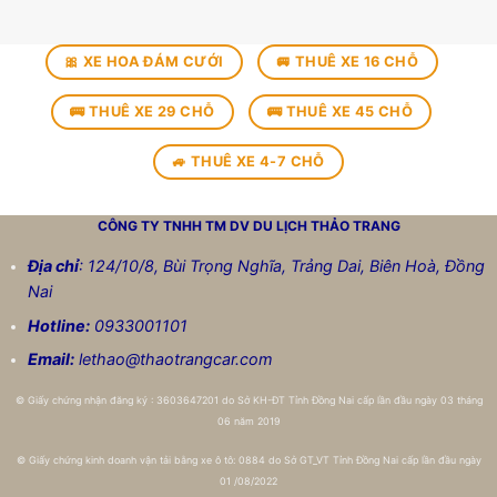
🎀 XE HOA ĐÁM CƯỚI
🚐 THUÊ XE 16 CHỖ
🚌 THUÊ XE 29 CHỖ
🚌 THUÊ XE 45 CHỖ
🚙 THUÊ XE 4-7 CHỖ
CÔNG TY TNHH TM DV DU LỊCH
THẢO TRANG
Địa chỉ
: 124/10/8, Bùi Trọng Nghĩa, Trảng Dai, Biên Hoà, Đồng
Nai
Hotline:
0933001101
Email:
lethao@thaotrangcar.com
©
Giấy chứng nhận đăng ký : 3603647201 do Sở KH-ĐT Tỉnh Đồng Nai cấp lần đầu ngày 03 tháng
06 năm 2019
©
Giấy chứng kinh doanh vận tải bằng xe ô tô: 0884 do Sở GT_VT Tỉnh Đồng Nai cấp lần đầu ngày
01 /08/2022