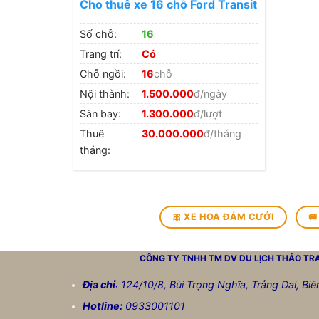
Cho thuê xe 16 chỗ Ford Transit
Số chỗ:
16
Trang trí:
Có
Chỗ ngồi:
16
chỗ
Nội thành:
1.500.000
đ/ngày
Sân bay:
1.300.000
đ/lượt
Thuê
30.000.000
đ/tháng
tháng:
🎀 XE HOA ĐÁM CƯỚI
🚐
CÔNG TY TNHH TM DV DU LỊCH
THẢO TR
Địa chỉ
: 124/10/8, Bùi Trọng Nghĩa, Trảng Dai, Bi
Hotline:
0933001101