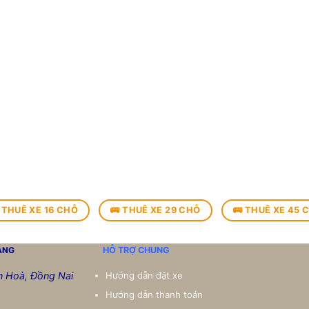
 THUÊ XE 16 CHỖ
🚌 THUÊ XE 29 CHỖ
🚌 THUÊ XE 45 
ANG
HỖ TRỢ CHUNG
ên Hoà, Đồng Nai
Hướng dẫn đặt xe
Hướng dẫn thanh toán