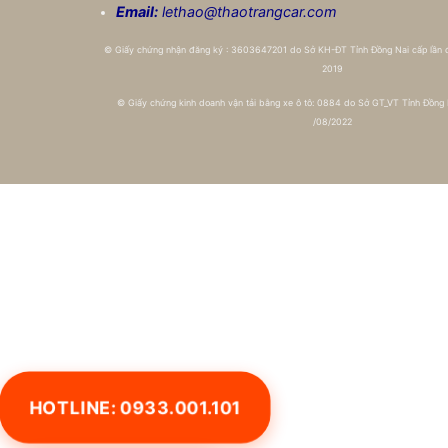
Email:
lethao@thaotrangcar.com
©
Giấy chứng nhận đăng ký : 3603647201 do Sở KH-ĐT Tỉnh Đồng Nai cấp lần
2019
©
Giấy chứng kinh doanh vận tải bằng xe ô tô: 0884 do Sở GT_VT Tỉnh Đồng 
/08/2022
HOTLINE: 0933.001.101