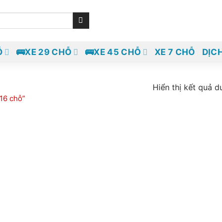
Ỗ
🚌XE 29 CHỖ
🚌XE 45 CHỖ
XE 7 CHỖ
DỊC
Hiển thị kết quả d
16 chỗ”