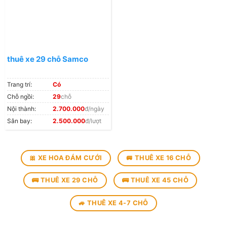
thuê xe 29 chỗ Samco
Trang trí:
Có
Chỗ ngồi:
29
chỗ
Nội thành:
2.700.000
đ/ngày
Sân bay:
2.500.000
đ/lượt
🎀 XE HOA ĐÁM CƯỚI
🚐 THUÊ XE 16 CHỖ
🚌 THUÊ XE 29 CHỖ
🚌 THUÊ XE 45 CHỖ
🚙 THUÊ XE 4-7 CHỖ