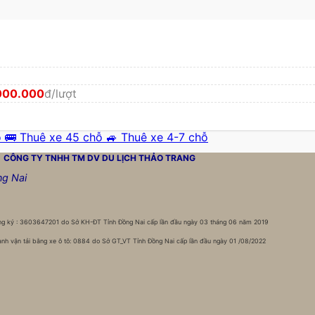
000.000
đ/lượt
ỗ
🚌 Thuê xe 45 chỗ
🚙 Thuê xe 4-7 chỗ
CÔNG TY TNHH TM DV DU LỊCH
THẢO TRANG
ng Nai
g ký : 3603647201 do Sở KH-ĐT Tỉnh Đồng Nai cấp lần đầu ngày 03 tháng 06 năm 2019
nh vận tải bằng xe ô tô: 0884 do Sở GT_VT Tỉnh Đồng Nai cấp lần đầu ngày 01 /08/2022