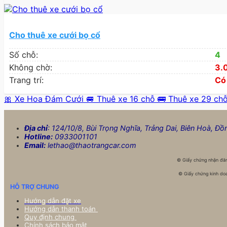
Cho thuê xe cưới bọ cổ
Số chỗ:
4
Không chờ:
3.
Trang trí:
Có
🎀 Xe Hoa Đám Cưới
🚐 Thuê xe 16 chỗ
🚌 Thuê xe 29 ch
Địa chỉ
: 124/10/8, Bùi Trọng Nghĩa, Trảng Dai, Biên Hoà, Đồ
Hotline:
0933001101
Email:
lethao@thaotrangcar.com
©
Giấy chứng nhận đăn
©
Giấy chứng kinh doa
HỖ TRỢ CHUNG
Hướng dẫn đặt xe
Hướng dẫn thanh toán
Quy định chung
Chính sách bảo mật