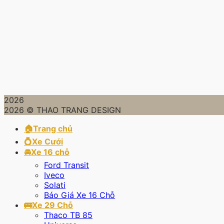
2026
2026 © THAO TRANG DESIGN
🏠Trang chủ
💍Xe Cưới
🚘Xe 16 chỗ
Ford Transit
Iveco
Solati
Báo Giá Xe 16 Chỗ
🚌Xe 29 Chỗ
Thaco TB 85