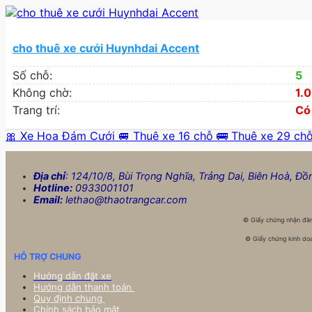
cho thuê xe cưới Huynhdai Accent
Số chỗ:
5
Không chờ:
1.
Trang trí:
Có
🎀 Xe Hoa Đám Cưới
🚐 Thuê xe 16 chỗ
🚌 Thuê xe 29 ch
Địa chỉ
: 124/10/8, Bùi Trọng Nghĩa, Trảng Dai, Biên Hoà, Đồ
Hotline:
0933001101
Email:
lethao@thaotrangcar.com
©
Giấy chứng nhận đăn
©
Giấy chứng kinh doa
HỖ TRỢ CHUNG
Hướng dẫn đặt xe
Hướng dẫn thanh toán
Quy định chung
Chính sách bảo mật