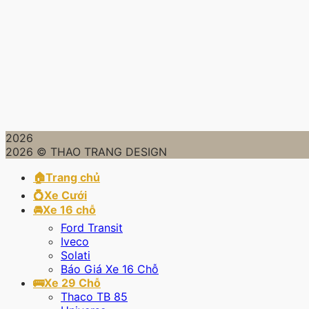
2026
2026 © THAO TRANG DESIGN
🏠Trang chủ
💍Xe Cưới
🚘Xe 16 chỗ
Ford Transit
Iveco
Solati
Báo Giá Xe 16 Chỗ
🚌Xe 29 Chỗ
Thaco TB 85