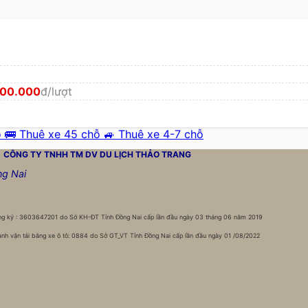
000.000
đ/lượt
ỗ
🚌 Thuê xe 45 chỗ
🚙 Thuê xe 4-7 chỗ
CÔNG TY TNHH TM DV DU LỊCH
THẢO TRANG
ng Nai
g ký : 3603647201 do Sở KH-ĐT Tỉnh Đồng Nai cấp lần đầu ngày 03 tháng 06 năm 2019
nh vận tải bằng xe ô tô: 0884 do Sở GT_VT Tỉnh Đồng Nai cấp lần đầu ngày 01 /08/2022