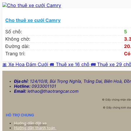
Cho thuê xe cưới Camry
Số chỗ:
5
Không chờ:
3.
Đường dài:
20
Trang trí:
Có
🎀 Xe Hoa Đám Cưới
🚐 Thuê xe 16 chỗ
🚌 Thuê xe 29 ch
Địa chỉ
: 124/10/8, Bùi Trọng Nghĩa, Trảng Dai, Biên Hoà, Đồ
Hotline:
0933001101
Email:
lethao@thaotrangcar.com
©
Giấy chứng nhận đăn
©
Giấy chứng kinh doa
HỖ TRỢ CHUNG
Hướng dẫn đặt xe
Hướng dẫn thanh toán