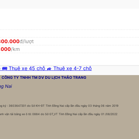
300.000
đ/lượt
.000
/km
ỗ
🚌 Thuê xe 45 chỗ
🚙 Thuê xe 4-7 chỗ
CÔNG TY TNHH TM DV DU LỊCH
THẢO TRANG
ng Nai
g ký : 3603647201 do Sở KH-ĐT Tỉnh Đồng Nai cấp lần đầu ngày 03 tháng 06 năm 2019
nh vận tải bằng xe ô tô: 0884 do Sở GT_VT Tỉnh Đồng Nai cấp lần đầu ngày 01 /08/2022