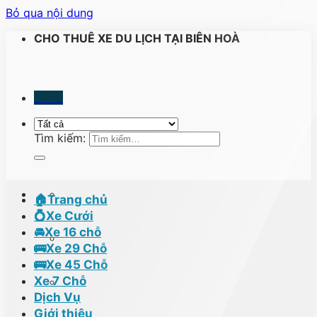
Bỏ qua nội dung
CHO THUÊ XE DU LỊCH TẠI BIÊN HOÀ
Menu
Tìm kiếm:
🏠Trang chủ
💍Xe Cưới
🚘Xe 16 chỗ
🚌Xe 29 Chỗ
🚌Xe 45 Chỗ
Xe 7 Chỗ
Dịch Vụ
Giới thiệu