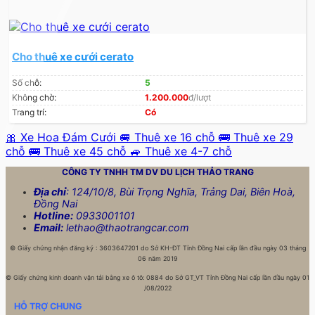
Cho thuê xe cưới cerato
Số chỗ:
5
Không chờ:
1.200.000
đ/lượt
Trang trí:
Có
🎀 Xe Hoa Đám Cưới
🚐 Thuê xe 16 chỗ
🚌 Thuê xe 29
chỗ
🚌 Thuê xe 45 chỗ
🚙 Thuê xe 4-7 chỗ
CÔNG TY TNHH TM DV DU LỊCH
THẢO TRANG
Địa chỉ
: 124/10/8, Bùi Trọng Nghĩa, Trảng Dai, Biên Hoà,
Đồng Nai
Hotline:
0933001101
Email:
lethao@thaotrangcar.com
©
Giấy chứng nhận đăng ký : 3603647201 do Sở KH-ĐT Tỉnh Đồng Nai cấp lần đầu ngày 03 tháng
06 năm 2019
©
Giấy chứng kinh doanh vận tải bằng xe ô tô: 0884 do Sở GT_VT Tỉnh Đồng Nai cấp lần đầu ngày 01
/08/2022
HỖ TRỢ CHUNG