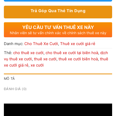
Trả Góp Qua Thẻ Tín Dụng
YÊU CẦU TƯ VẤN THUÊ XE NÀY
Nhân viên sẽ tư vấn chính xác về chính sách thuê xe này
Danh mục:
Cho Thuê Xe Cưới
,
Thuê xe cưới giá rẻ
Thẻ:
cho thuê xe cưới
,
cho thuê xe cưới tại biên hoà
,
dịch
vụ thuê xe cưới
,
thuê xe cưới
,
thuê xe cưới biên hoà
,
thuê
xe cưới giá rẻ
,
xe cưới
MÔ TẢ
ĐÁNH GIÁ (0)