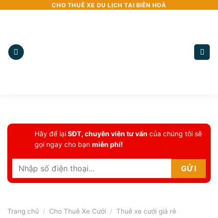
Bỏ
CHO THUÊ XE DU LỊCH TẠI BIÊN HOÀ
qua
nội
dung
Hãy để lại
SĐT, chuyên viên tư vấn
của chúng tôi sẽ
gọi ngay cho bạn
miễn phí!
Trang chủ
/
Cho Thuê Xe Cưới
/
Thuê xe cưới giá rẻ