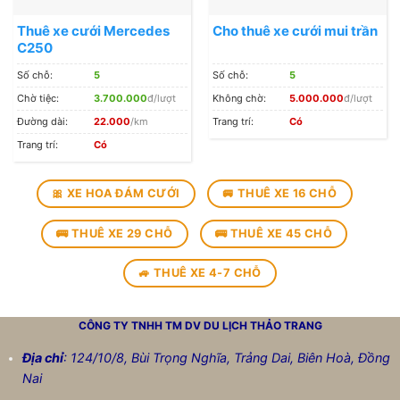
Thuê xe cưới Mercedes
Cho thuê xe cưới mui trần
C250
Số chỗ:
5
Số chỗ:
5
Chờ tiệc:
3.700.000
đ/lượt
Không chờ:
5.000.000
đ/lượt
Đường dài:
22.000
/km
Trang trí:
Có
Trang trí:
Có
🎀 XE HOA ĐÁM CƯỚI
🚐 THUÊ XE 16 CHỖ
🚌 THUÊ XE 29 CHỖ
🚌 THUÊ XE 45 CHỖ
🚙 THUÊ XE 4-7 CHỖ
CÔNG TY TNHH TM DV DU LỊCH
THẢO TRANG
Địa chỉ
: 124/10/8, Bùi Trọng Nghĩa, Trảng Dai, Biên Hoà, Đồng
Nai