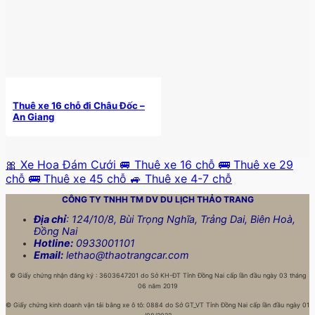
Thuê xe 16 chỗ đi Châu Đốc –
An Giang
🎀 Xe Hoa Đám Cưới
🚐 Thuê xe 16 chỗ
🚌 Thuê xe 29
chỗ
🚌 Thuê xe 45 chỗ
🚙 Thuê xe 4-7 chỗ
CÔNG TY TNHH TM DV DU LỊCH
THẢO TRANG
Địa chỉ
: 124/10/8, Bùi Trọng Nghĩa, Trảng Dai, Biên Hoà,
Đồng Nai
Hotline:
0933001101
Email:
lethao@thaotrangcar.com
©
Giấy chứng nhận đăng ký : 3603647201 do Sở KH-ĐT Tỉnh Đồng Nai cấp lần đầu ngày 03 tháng
06 năm 2019
©
Giấy chứng kinh doanh vận tải bằng xe ô tô: 0884 do Sở GT_VT Tỉnh Đồng Nai cấp lần đầu ngày 01