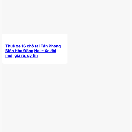
Thuê xe 16 chỗ tại Tân Phong
Biên Hòa Đồng Nai – Xe đời
mới, giá rẻ, uy tín