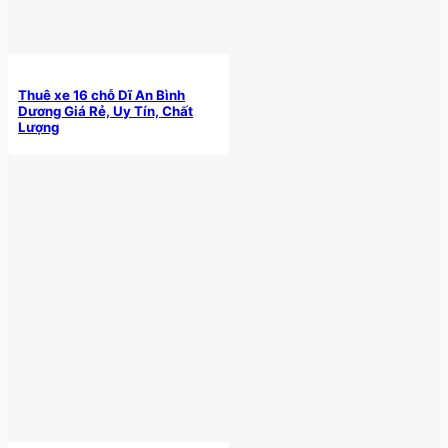
Thuê xe 16 chỗ Dĩ An Bình
Dương Giá Rẻ, Uy Tín, Chất
Lượng