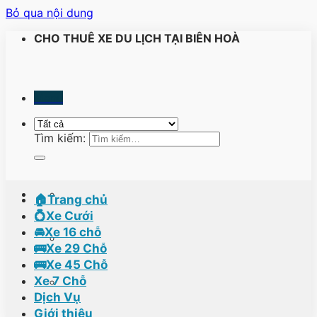
Bỏ qua nội dung
CHO THUÊ XE DU LỊCH TẠI BIÊN HOÀ
Menu
Tìm kiếm:
🏠Trang chủ
💍Xe Cưới
🚘Xe 16 chỗ
🚌Xe 29 Chỗ
🚌Xe 45 Chỗ
Xe 7 Chỗ
Dịch Vụ
Giới thiệu