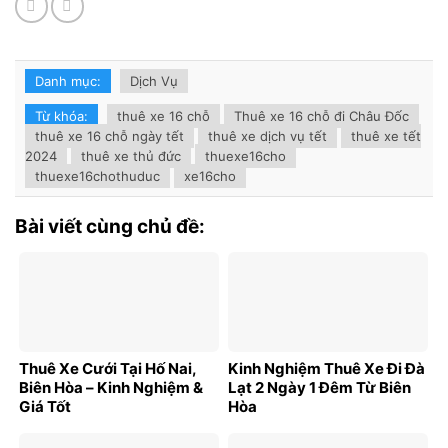
Danh mục:
Dịch Vụ
Từ khóa:
thuê xe 16 chỗ
Thuê xe 16 chỗ đi Châu Đốc
thuê xe 16 chỗ ngày tết
thuê xe dịch vụ tết
thuê xe tết
2024
thuê xe thủ đức
thuexe16cho
thuexe16chothuduc
xe16cho
Bài viết cùng chủ đề:
Thuê Xe Cưới Tại Hố Nai,
Kinh Nghiệm Thuê Xe Đi Đà
Biên Hòa – Kinh Nghiệm &
Lạt 2 Ngày 1 Đêm Từ Biên
Giá Tốt
Hòa