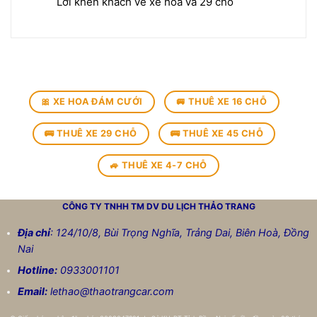
Lời khen khách về xe hoa và 29 chỗ
🎀 XE HOA ĐÁM CƯỚI
🚐 THUÊ XE 16 CHỖ
🚌 THUÊ XE 29 CHỖ
🚌 THUÊ XE 45 CHỖ
🚙 THUÊ XE 4-7 CHỖ
CÔNG TY TNHH TM DV DU LỊCH
THẢO TRANG
Địa chỉ
: 124/10/8, Bùi Trọng Nghĩa, Trảng Dai, Biên Hoà, Đồng
Nai
Hotline:
0933001101
Email:
lethao@thaotrangcar.com