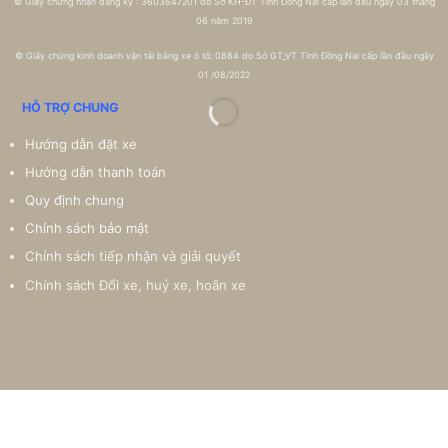
©
Giấy chứng nhận đăng ký : 3603647201 do Sở KH-ĐT Tỉnh Đồng Nai cấp lần đầu ngày 03 tháng
06 năm 2019
©
Giấy chứng kinh doanh vận tải bằng xe ô tô: 0884 do Sở GT_VT Tỉnh Đồng Nai cấp lần đầu ngày
01 /08/2022
HỖ TRỢ CHUNG
Hướng dẫn đặt xe
Hướng dẫn thanh toán
Quy định chung
Chính sách bảo mật
Chính sách tiếp nhận và giải quyết
Chính sách Đổi xe, huỷ xe, hoãn xe