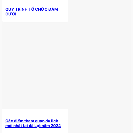
QUY TRÌNH TỔ CHỨC ĐÁM
CƯỚI
Các điểm tham quan du lịch
mới nhất tại đà Lạt năm 2024