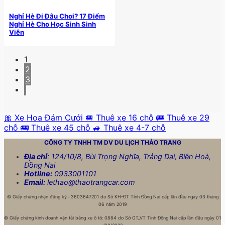
Nghỉ Hè Đi Đâu Chơi? 17 Điểm
Nghỉ Hè Cho Học Sinh Sinh
Viên
1
2
3
🎀 Xe Hoa Đám Cưới
🚐 Thuê xe 16 chỗ
🚌 Thuê xe 29
chỗ
🚌 Thuê xe 45 chỗ
🚙 Thuê xe 4-7 chỗ
CÔNG TY TNHH TM DV DU LỊCH
THẢO TRANG
Địa chỉ
: 124/10/8, Bùi Trọng Nghĩa, Trảng Dai, Biên Hoà,
Đồng Nai
Hotline:
0933001101
Email:
lethao@thaotrangcar.com
©
Giấy chứng nhận đăng ký : 3603647201 do Sở KH-ĐT Tỉnh Đồng Nai cấp lần đầu ngày 03 tháng
06 năm 2019
©
Giấy chứng kinh doanh vận tải bằng xe ô tô: 0884 do Sở GT_VT Tỉnh Đồng Nai cấp lần đầu ngày 01