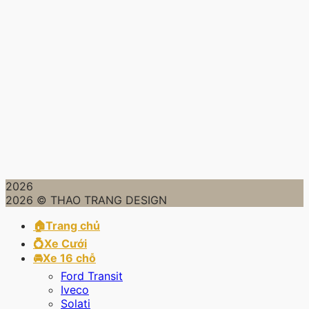
2026
2026 © THAO TRANG DESIGN
🏠Trang chủ
💍Xe Cưới
🚘Xe 16 chỗ
Ford Transit
Iveco
Solati