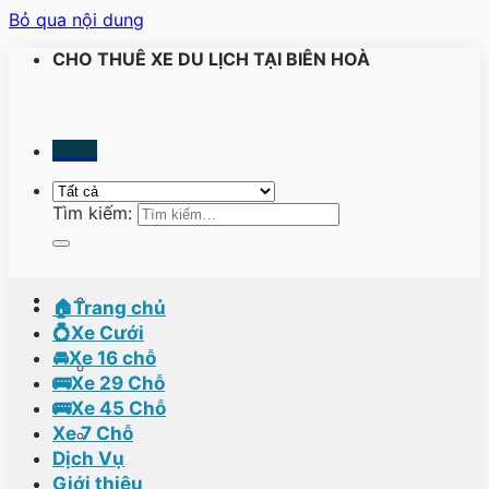
Bỏ qua nội dung
CHO THUÊ XE DU LỊCH TẠI BIÊN HOÀ
Menu
Tìm kiếm:
🏠Trang chủ
💍Xe Cưới
🚘Xe 16 chỗ
🚌Xe 29 Chỗ
🚌Xe 45 Chỗ
Xe 7 Chỗ
Dịch Vụ
Giới thiệu