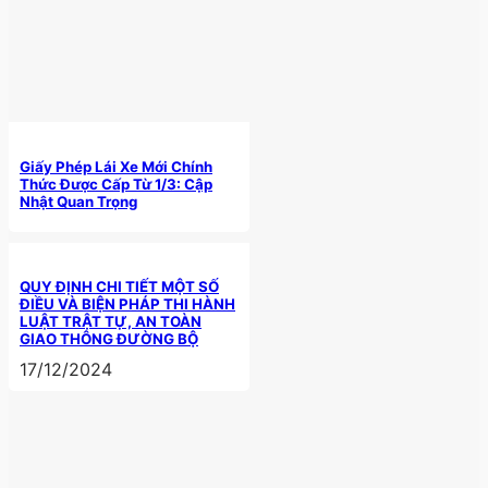
Giấy Phép Lái Xe Mới Chính
Thức Được Cấp Từ 1/3: Cập
Nhật Quan Trọng
QUY ĐỊNH CHI TIẾT MỘT SỐ
ĐIỀU VÀ BIỆN PHÁP THI HÀNH
LUẬT TRẬT TỰ, AN TOÀN
GIAO THÔNG ĐƯỜNG BỘ
17/12/2024