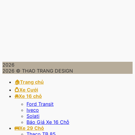
2026
2026 © THAO TRANG DESIGN
🏠Trang chủ
💍Xe Cưới
🚘Xe 16 chỗ
Ford Transit
Iveco
Solati
Báo Giá Xe 16 Chỗ
🚌Xe 29 Chỗ
Thaco TB 85