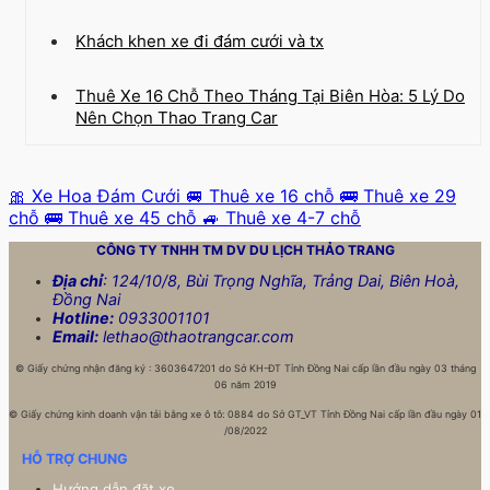
Khách khen xe đi đám cưới và tx
Thuê Xe 16 Chỗ Theo Tháng Tại Biên Hòa: 5 Lý Do
Nên Chọn Thao Trang Car
🎀 Xe Hoa Đám Cưới
🚐 Thuê xe 16 chỗ
🚌 Thuê xe 29
chỗ
🚌 Thuê xe 45 chỗ
🚙 Thuê xe 4-7 chỗ
CÔNG TY TNHH TM DV DU LỊCH
THẢO TRANG
Địa chỉ
: 124/10/8, Bùi Trọng Nghĩa, Trảng Dai, Biên Hoà,
Đồng Nai
Hotline:
0933001101
Email:
lethao@thaotrangcar.com
©
Giấy chứng nhận đăng ký : 3603647201 do Sở KH-ĐT Tỉnh Đồng Nai cấp lần đầu ngày 03 tháng
06 năm 2019
©
Giấy chứng kinh doanh vận tải bằng xe ô tô: 0884 do Sở GT_VT Tỉnh Đồng Nai cấp lần đầu ngày 01
/08/2022
HỖ TRỢ CHUNG
Hướng dẫn đặt xe