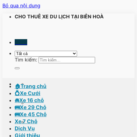
Bỏ qua nội dung
CHO THUÊ XE DU LỊCH TẠI BIÊN HOÀ
Menu
Tìm kiếm:
🏠Trang chủ
💍Xe Cưới
🚘Xe 16 chỗ
🚌Xe 29 Chỗ
🚌Xe 45 Chỗ
Xe 7 Chỗ
Dịch Vụ
Giới thiệu