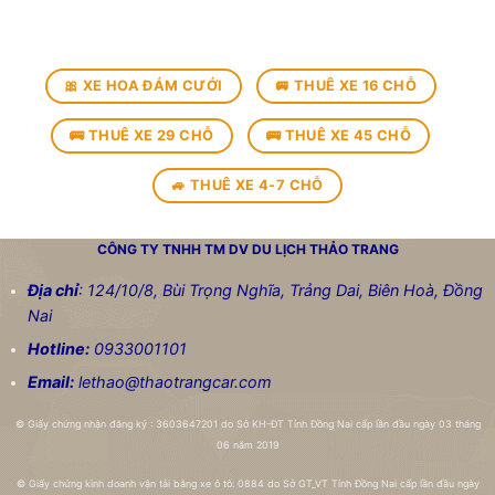
🎀 XE HOA ĐÁM CƯỚI
🚐 THUÊ XE 16 CHỖ
🚌 THUÊ XE 29 CHỖ
🚌 THUÊ XE 45 CHỖ
🚙 THUÊ XE 4-7 CHỖ
CÔNG TY TNHH TM DV DU LỊCH
THẢO TRANG
Địa chỉ
: 124/10/8, Bùi Trọng Nghĩa, Trảng Dai, Biên Hoà, Đồng
Nai
Hotline:
0933001101
Email:
lethao@thaotrangcar.com
©
Giấy chứng nhận đăng ký : 3603647201 do Sở KH-ĐT Tỉnh Đồng Nai cấp lần đầu ngày 03 tháng
06 năm 2019
©
Giấy chứng kinh doanh vận tải bằng xe ô tô: 0884 do Sở GT_VT Tỉnh Đồng Nai cấp lần đầu ngày