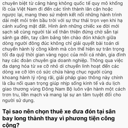
chuyên biệt từ cảng hàng không quốc tế quy mô khổng
lồ của Việt Nam đi đến các tỉnh thành lân cận hoặc
ngược lại, mang theo sứ mệnh kết nối những hành trình
dài mệt mỏi trên bầu trời với sự thư thái trọn vẹn khi hạ
cánh xuống mặt đất. Hình ảnh những chiếc xe đời mới
sạch sẽ cùng người tài xế thân thiện đứng chờ sẵn tại
sảnh ga đến, tay cầm bảng tên chào đón khách giữa
dòng người đông đúc không chỉ giải quyết bài toán di
chuyển hành lý cồng kềnh mà còn thể hiện sự trân trọng
tối đa quỹ thời gian vàng ngọc của mỗi cá nhân, gia đình
hay các đoàn chuyên gia doanh nghiệp. Thông qua việc
đa dạng hóa từ xe cỡ nhỏ di chuyển linh hoạt đến các
dòng xe cỡ lớn có sức chứa hàng chục người cùng
khoang hành lý rộng rãi, giải pháp giao thông này chính
là cầu nối quan trọng giúp nhịp sống kinh tế và du lịch
giao thương vùng Đông Nam Bộ luôn vận hành một cách
trơn tru, liền mạch và mang lại sự an tâm tuyệt đối cho
người sử dụng.
Tại sao nên chọn thuê xe đưa đón tại sân
bay long thành thay vì phương tiện công
cộng?