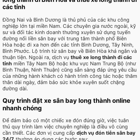
các tỉnh
Đồng Nai và Bình Dương là thủ phủ của các khu công
nghiệp lớn tại miền Nam. Các chuyên gia nước ngoài, kỹ
sư và đối tác kinh doanh thường xuyên sử dụng tuyến
đường nối liền sân bay với trung tâm thành phố Biên
Hòa hoặc đi xa hơn đến các tỉnh Bình Dương, Tây Ninh,
Bình Phước. Lộ trình từ sân bay về Biên Hòa khá ngắn và
thuận tiện. Ngoài ra, dịch vụ
thuê xe long thành đi các
tỉnh
miền Tây Nam Bộ hoặc khu vực Nam Trung Bộ (như
Bình Thuận, Ninh Thuận) cũng sẵn sàng đáp ứng yêu cầu
của những hành khách có hành trình công tác hoặc thăm
thân dài ngày, đảm bảo sức khỏe xuyên suốt chặng
đường dài.
Quy trình đặt xe sân bay long thành online
nhanh chóng
Để đảm bảo có một chiếc xe đón đúng giờ, việc tuân
thủ quy trình làm việc chuyên nghiệp là điều vô cùng
cần thiết. Các đơn vị cung cấp
dịch vụ đón tiễn sân bay
24/7
thường áp dụng các bước sau: