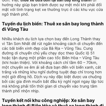
Gòn. Việc
thuê xe đưa đón tại sân bay long thành
đi
hướng này giúp bạn tránh được sự mệt mỏi khi phải đối
mặt với tình trạng kẹt xe thường trực ở các khu vực cửa
ngõ thành phố.
Tuyến du lịch biển: Thuê xe sân bay long thành
đi Vũng Tàu
Nhiều khách du lịch lựa chọn bay đến Long Thành thay
vì Tân Sơn Nhất để rút ngắn khoảng cách di chuyển đến
các bãi biển xinh đẹp của Bà Rịa – Vũng Tàu. Cung
đường di chuyển chủ yếu chạy dọc theo Quốc lộ 51
hoặc tận dụng một phần cao tốc Biên Hòa – Vũng Tàu
(khi hoàn thiện). Với khoảng cách chỉ tầm 60 – 70km,
một chuyến xe êm ái sẽ đưa bạn đến với biển xanh, cát
trắng và những khu nghỉ dưỡng tuyệt đẹp chỉ trong hơn
một giờ đồng hồ. Dịch vụ này đặc biệt được ưa chuộng
bởi các gia đình muốn bắt đầu kỳ nghỉ ngơi ngay lập tức
mà không phải tốn thời gian di chuyển vào trung tâm
thành phố nhộn nhịp.
Tuyến kết nối khu công nghiệp: Xe sân bay
long thành đi Biên Hòa và thuê xe long thành đi