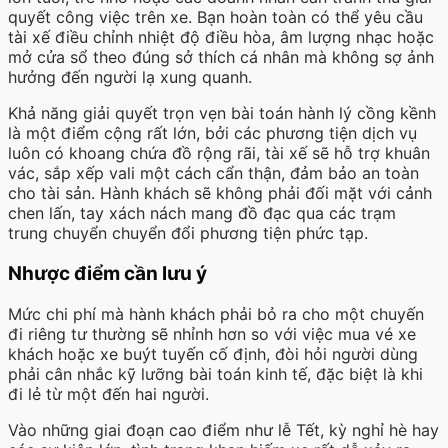
quyết công việc trên xe. Bạn hoàn toàn có thể yêu cầu
tài xế điều chỉnh nhiệt độ điều hòa, âm lượng nhạc hoặc
mở cửa sổ theo đúng sở thích cá nhân mà không sợ ảnh
hưởng đến người lạ xung quanh.
Khả năng giải quyết trọn vẹn bài toán hành lý cồng kềnh
là một điểm cộng rất lớn, bởi các phương tiện dịch vụ
luôn có khoang chứa đồ rộng rãi, tài xế sẽ hỗ trợ khuân
vác, sắp xếp vali một cách cẩn thận, đảm bảo an toàn
cho tài sản. Hành khách sẽ không phải đối mặt với cảnh
chen lấn, tay xách nách mang đồ đạc qua các trạm
trung chuyển chuyển đổi phương tiện phức tạp.
Nhược điểm cần lưu ý
Mức chi phí mà hành khách phải bỏ ra cho một chuyến
đi riêng tư thường sẽ nhỉnh hơn so với việc mua vé xe
khách hoặc xe buýt tuyến cố định, đòi hỏi người dùng
phải cân nhắc kỹ lưỡng bài toán kinh tế, đặc biệt là khi
đi lẻ từ một đến hai người.
Vào những giai đoạn cao điểm như lễ Tết, kỳ nghỉ hè hay