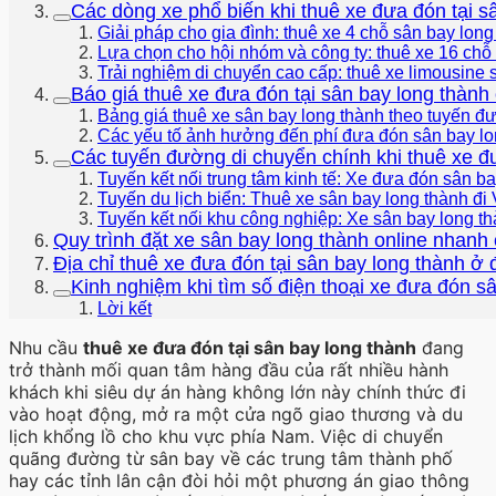
Các dòng xe phổ biến khi thuê xe đưa đón tại s
Giải pháp cho gia đình: thuê xe 4 chỗ sân bay long
Lựa chọn cho hội nhóm và công ty: thuê xe 16 chỗ 
Trải nghiệm di chuyển cao cấp: thuê xe limousine 
Báo giá thuê xe đưa đón tại sân bay long thành
Bảng giá thuê xe sân bay long thành theo tuyến 
Các yếu tố ảnh hưởng đến phí đưa đón sân bay lo
Các tuyến đường di chuyển chính khi thuê xe đư
Tuyến kết nối trung tâm kinh tế: Xe đưa đón sân b
Tuyến du lịch biển: Thuê xe sân bay long thành đi
Tuyến kết nối khu công nghiệp: Xe sân bay long thà
Quy trình đặt xe sân bay long thành online nhanh
Địa chỉ thuê xe đưa đón tại sân bay long thành ở 
Kinh nghiệm khi tìm số điện thoại xe đưa đón s
Lời kết
Nhu cầu
thuê xe đưa đón tại sân bay long thành
đang
trở thành mối quan tâm hàng đầu của rất nhiều hành
khách khi siêu dự án hàng không lớn này chính thức đi
vào hoạt động, mở ra một cửa ngõ giao thương và du
lịch khổng lồ cho khu vực phía Nam. Việc di chuyển
quãng đường từ sân bay về các trung tâm thành phố
hay các tỉnh lân cận đòi hỏi một phương án giao thông