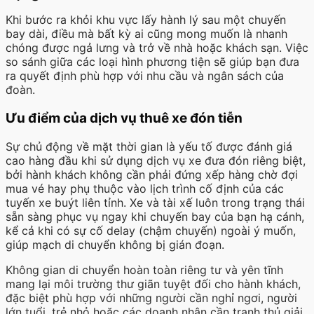
Khi bước ra khỏi khu vực lấy hành lý sau một chuyến
bay dài, điều mà bất kỳ ai cũng mong muốn là nhanh
chóng được ngả lưng và trở về nhà hoặc khách sạn. Việc
so sánh giữa các loại hình phương tiện sẽ giúp bạn đưa
ra quyết định phù hợp với nhu cầu và ngân sách của
đoàn.
Ưu điểm của dịch vụ thuê xe đón tiễn
Sự chủ động về mặt thời gian là yếu tố được đánh giá
cao hàng đầu khi sử dụng dịch vụ xe đưa đón riêng biệt,
bởi hành khách không cần phải đứng xếp hàng chờ đợi
mua vé hay phụ thuộc vào lịch trình cố định của các
tuyến xe buýt liên tỉnh. Xe và tài xế luôn trong trạng thái
sẵn sàng phục vụ ngay khi chuyến bay của bạn hạ cánh,
kể cả khi có sự cố delay (chậm chuyến) ngoài ý muốn,
giúp mạch di chuyển không bị gián đoạn.
Không gian di chuyển hoàn toàn riêng tư và yên tĩnh
mang lại môi trường thư giãn tuyệt đối cho hành khách,
đặc biệt phù hợp với những người cần nghỉ ngơi, người
lớn tuổi, trẻ nhỏ hoặc các doanh nhân cần tranh thủ giải