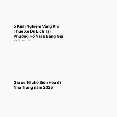
5 Kinh Nghiệm Vàng Khi
Thuê Xe Du Lịch Tại
Phường Hố Nai & Bảng Giá
Mới Nhất
Giá xe 16 chỗ Biên Hòa đi
Nha Trang năm 2025