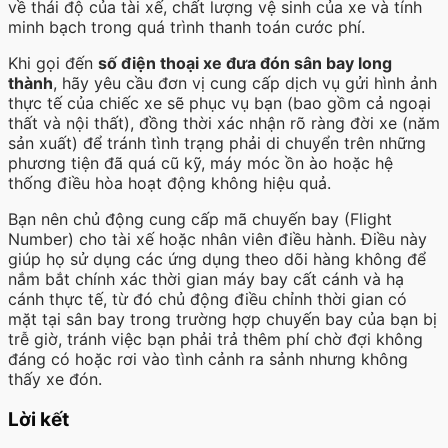
về thái độ của tài xế, chất lượng vệ sinh của xe và tính
minh bạch trong quá trình thanh toán cước phí.
Khi gọi đến
số điện thoại xe đưa đón sân bay long
thành
, hãy yêu cầu đơn vị cung cấp dịch vụ gửi hình ảnh
thực tế của chiếc xe sẽ phục vụ bạn (bao gồm cả ngoại
thất và nội thất), đồng thời xác nhận rõ ràng đời xe (năm
sản xuất) để tránh tình trạng phải di chuyển trên những
phương tiện đã quá cũ kỹ, máy móc ồn ào hoặc hệ
thống điều hòa hoạt động không hiệu quả.
Bạn nên chủ động cung cấp mã chuyến bay (Flight
Number) cho tài xế hoặc nhân viên điều hành. Điều này
giúp họ sử dụng các ứng dụng theo dõi hàng không để
nắm bắt chính xác thời gian máy bay cất cánh và hạ
cánh thực tế, từ đó chủ động điều chỉnh thời gian có
mặt tại sân bay trong trường hợp chuyến bay của bạn bị
trễ giờ, tránh việc bạn phải trả thêm phí chờ đợi không
đáng có hoặc rơi vào tình cảnh ra sảnh nhưng không
thấy xe đón.
Lời kết