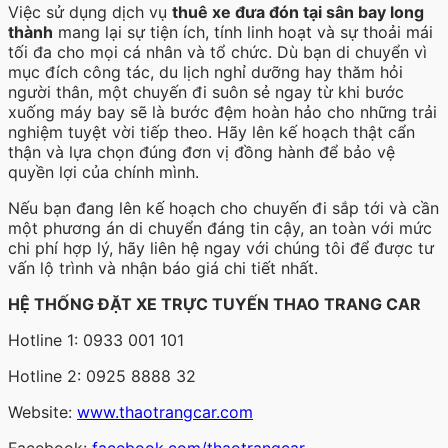
Việc sử dụng dịch vụ
thuê xe đưa đón tại sân bay long
thành
mang lại sự tiện ích, tính linh hoạt và sự thoải mái
tối đa cho mọi cá nhân và tổ chức. Dù bạn di chuyển vì
mục đích công tác, du lịch nghỉ dưỡng hay thăm hỏi
người thân, một chuyến đi suôn sẻ ngay từ khi bước
xuống máy bay sẽ là bước đệm hoàn hảo cho những trải
nghiệm tuyệt vời tiếp theo. Hãy lên kế hoạch thật cẩn
thận và lựa chọn đúng đơn vị đồng hành để bảo vệ
quyền lợi của chính mình.
Nếu bạn đang lên kế hoạch cho chuyến đi sắp tới và cần
một phương án di chuyển đáng tin cậy, an toàn với mức
chi phí hợp lý, hãy liên hệ ngay với chúng tôi để được tư
vấn lộ trình và nhận báo giá chi tiết nhất.
HỆ THỐNG ĐẶT XE TRỰC TUYẾN THAO TRANG CAR
Hotline 1: 0933 001 101
Hotline 2: 0925 8888 32
Website:
www.thaotrangcar.com
Facebook:
facebook.com/thaotrangcar