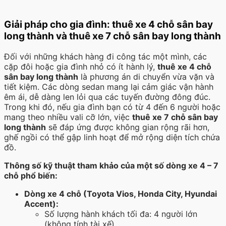
Giải pháp cho gia đình: thuê xe 4 chỗ sân bay
long thành và thuê xe 7 chỗ sân bay long thành
Đối với những khách hàng đi công tác một mình, các
cặp đôi hoặc gia đình nhỏ có ít hành lý,
thuê xe 4 chỗ
sân bay long thành
là phương án di chuyển vừa vặn và
tiết kiệm. Các dòng sedan mang lại cảm giác vận hành
êm ái, dễ dàng len lỏi qua các tuyến đường đông đúc.
Trong khi đó, nếu gia đình bạn có từ 4 đến 6 người hoặc
mang theo nhiều vali cỡ lớn, việc
thuê xe 7 chỗ sân bay
long thành
sẽ đáp ứng được không gian rộng rãi hơn,
ghế ngồi có thể gập linh hoạt để mở rộng diện tích chứa
đồ.
Thông số kỹ thuật tham khảo của một số dòng xe 4 – 7
chỗ phổ biến:
Dòng xe 4 chỗ (Toyota Vios, Honda City, Hyundai
Accent):
Số lượng hành khách tối đa: 4 người lớn
(không tính tài xế).