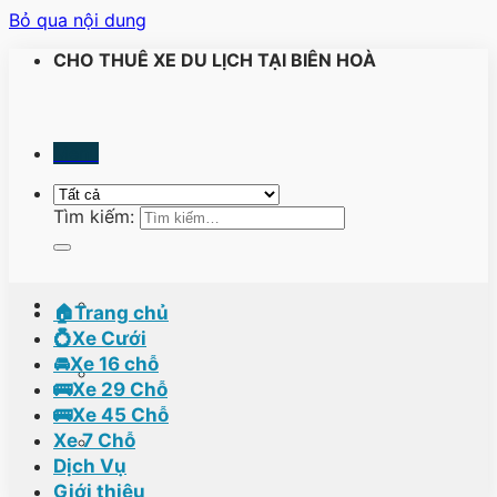
Bỏ qua nội dung
CHO THUÊ XE DU LỊCH TẠI BIÊN HOÀ
Menu
Tìm kiếm:
🏠Trang chủ
💍Xe Cưới
🚘Xe 16 chỗ
🚌Xe 29 Chỗ
🚌Xe 45 Chỗ
Xe 7 Chỗ
Dịch Vụ
Giới thiệu