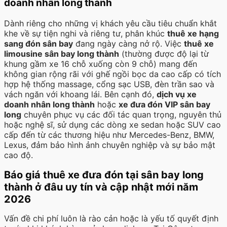
doanh nhân long thành
Dành riêng cho những vị khách yêu cầu tiêu chuẩn khắt
khe về sự tiện nghi và riêng tư, phân khúc
thuê xe hạng
sang đón sân bay
đang ngày càng nở rộ. Việc
thuê xe
limousine sân bay long thành
(thường được độ lại từ
khung gầm xe 16 chỗ xuống còn 9 chỗ) mang đến
không gian rộng rãi với ghế ngồi bọc da cao cấp có tích
hợp hệ thống massage, cổng sạc USB, đèn trần sao và
vách ngăn với khoang lái. Bên cạnh đó,
dịch vụ xe
doanh nhân long thành
hoặc
xe đưa đón VIP sân bay
long
chuyên phục vụ các đối tác quan trọng, nguyên thủ
hoặc nghệ sĩ, sử dụng các dòng xe sedan hoặc SUV cao
cấp đến từ các thương hiệu như Mercedes-Benz, BMW,
Lexus, đảm bảo hình ảnh chuyên nghiệp và sự bảo mật
cao độ.
Báo giá thuê xe đưa đón tại sân bay long
thành ở đâu uy tín và cập nhật mới năm
2026
Vấn đề chi phí luôn là rào cản hoặc là yếu tố quyết định