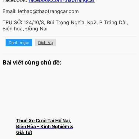
Email: lethao@thaotrangcar.com
TRỤ SỞ: 124/10/8, Bùi Trọng Nghĩa, Kp2, P Trảng Dài,
Biên hoà, Đồng Nai
Danh mục:
Dịch Vụ
Bài viết cùng chủ đề:
Thuê Xe Cưới Tại Hố Nai,
Biên Hòa – Kinh Nghiệm &
Giá Tốt