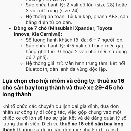
Sức chứa hành lý: 2 vali cỡ lớn (size 28) hoặc
3 vali cỡ trung (size 24).
Hệ thống an toàn: Túi khí kép, phanh ABS, cân
bằng điện tử cơ bản.
Dòng xe 7 chỗ (Mitsubishi Xpander, Toyota
Innova, Kia Carnival):
Số lượng hành khách tối đa: 6 – 7 người lớn.
Sức chứa hành lý: 4-5 vali cỡ trung (nếu gập
hàng ghế thứ 3) hoặc 2 vali nhỏ (nếu sử dụng
đủ 7 ghế).
Hệ thống giải trí: Màn hình trung tâm, kết nối
Bluetooth, dàn lạnh đa vùng độc lập.
Lựa chọn cho hội nhóm và công ty: thuê xe 16
chỗ sân bay long thành và thuê xe 29-45 chỗ
long thành
Khi tổ chức các chuyến du lịch đại gia đình, đưa đón
nhân sự công ty đi công tác, việc gộp chung vào một
chiếc xe cỡ lớn sẽ tạo sự gắn kết và dễ dàng quản lý số
lượng thành viên. Dịch vụ
thuê xe 16 chỗ sân bay long
thành
thường sử dụng các dòng xe như Ford Transit