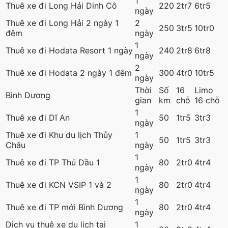
1
Thuê xe đi Long Hải Dinh Cô
220
2tr7
6tr5
ngày
Thuê xe đi Long Hải 2 ngày 1
2
250
3tr5
10tr0
đêm
ngày
1
Thuê xe đi Hodata Resort 1 ngày
240
2tr8
6tr8
ngày
2
Thuê xe đi Hodata 2 ngày 1 đêm
300
4tr0
10tr5
ngày
Thời
Số
16
Limo
Bình Dương
gian
km
chỗ
16 chỗ
1
Thuê xe đi Dĩ An
50
1tr5
3tr3
ngày
Thuê xe đi Khu du lịch Thủy
1
50
1tr5
3tr3
Châu
ngày
1
Thuê xe đi TP Thủ Dầu 1
80
2tr0
4tr4
ngày
1
Thuê xe đi KCN VSIP 1 và 2
80
2tr0
4tr4
ngày
1
Thuê xe đi TP mới Bình Dương
80
2tr0
4tr4
ngày
Dịch vụ thuê xe du lịch tại
1