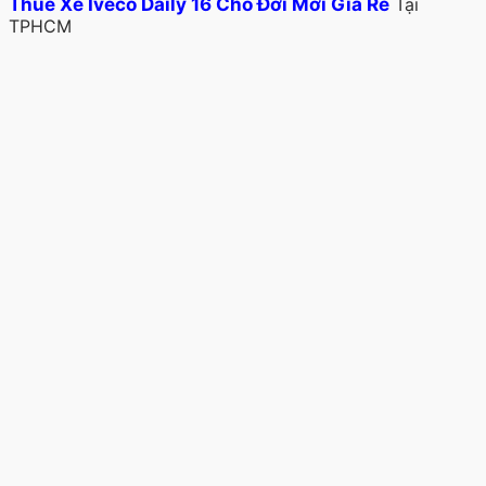
Thuê Xe Iveco Daily 16 Chỗ Đời Mới Giá Rẻ
Tại
TPHCM