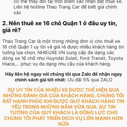
có thể thay đổi tại thời điểm xác nhận đặt thuê xe.
Liên hệ hotline Thao Trang Car để biết giá chính
xác
2. Nên thuê xe 16 chỗ Quận 1 ở đâu uy tín,
giá rẻ?
Thao Trang Car là một trong những đơn vị cho thuê xe
16 chỗ Quận 1 uy tín và giá rẻ được nhiều khách hàng tin
tưởng lựa chọn. NHIEUXE.VN cung cấp đa dạng các
dòng xe 16 chỗ như Huyndai Solati, Ford Transit, Toyota
Hiace,… phục vụ đa dạng nhu cầu của khách hàng.
Hãy liên hệ ngay với chúng tôi qua Zalo để nhận ngay
chính sách giá tốt nhất:
Ưu đãi 5% qua ZALO
SỰ UY TÍN CỦA NHIỀU XE ĐƯỢC THỂ HIỆN QUA
NHỮNG ĐÁNH GIÁ CỦA KHÁCH HÀNG, CHÚNG TÔI
RẤT HẠNH PHÚC KHI ĐƯỢC QUÝ KHÁCH HÀNG TIN
YÊU TRONG NHỮNG NĂM VỪA QUA. SỰ TIN
TƯỞNG CỦA QUÝ KHÁCH LÀ ĐỘNG LỰC CHO
CHÚNG TÔI PHÁT TRIỂN DỊCH VỤ LỚN MẠNH HƠN
NỮA