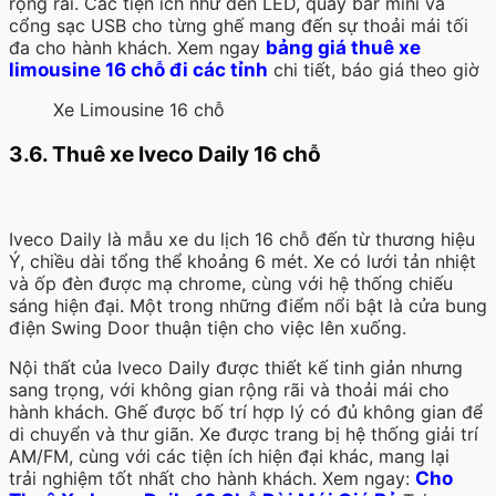
rộng rãi. Các tiện ích như đèn LED, quầy bar mini và
cổng sạc USB cho từng ghế mang đến sự thoải mái tối
đa cho hành khách. Xem ngay
bảng giá thuê xe
limousine 16 chỗ đi các tỉnh
chi tiết, báo giá theo giờ
Xe Limousine 16 chỗ
3.6. Thuê xe Iveco Daily 16 chỗ
Iveco Daily là mẫu xe du lịch 16 chỗ đến từ thương hiệu
Ý, chiều dài tổng thể khoảng 6 mét. Xe có lưới tản nhiệt
và ốp đèn được mạ chrome, cùng với hệ thống chiếu
sáng hiện đại. Một trong những điểm nổi bật là cửa bung
điện Swing Door thuận tiện cho việc lên xuống.
Nội thất của Iveco Daily được thiết kế tinh giản nhưng
sang trọng, với không gian rộng rãi và thoải mái cho
hành khách. Ghế được bố trí hợp lý có đủ không gian để
di chuyển và thư giãn. Xe được trang bị hệ thống giải trí
AM/FM, cùng với các tiện ích hiện đại khác, mang lại
trải nghiệm tốt nhất cho hành khách. Xem ngay:
Cho