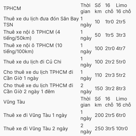
Thời
Số
16
Limo
TPHCM
gian
km
chỗ
16 chỗ
Thuê xe du lịch đưa đón Sân Bay
1
10
1tr0
2tr5
TSN
ngày
Thuê xe nội ô TPHCM (4
1
50
1tr5
3tr3
tiếng/50km)
ngày
Thuê xe nội ô TPHCM (10
1
100
2tr0
4tr7
tiếng/100km)
ngày
1
Thuê xe du lịch đi Củ Chi
100
2tr2
5tr0
ngày
Cho thuê xe du lịch TPHCM đi
1
110
2tr3
5tr2
Cần Giờ 1 ngày
ngày
Cho thuê xe du lịch TPHCM đi
2
150
3tr2
8tr3
Cần Giờ 2 ngày 1 đêm
ngày
Thời
Số
16
Limo
Vũng Tàu
gian
km
chỗ
16 chỗ
1
Thuê xe đi Vũng Tàu 1 ngày
200
2tr5
6tr0
ngày
2
Thuê xe đi Vũng Tàu 2 ngày
250
3tr5
10tr0
ngày