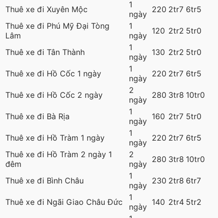
1
Thuê xe đi Xuyên Mộc
220
2tr7
6tr5
ngày
Thuê xe đi Phú Mỹ Đại Tòng
1
120
2tr2
5tr0
Lâm
ngày
1
Thuê xe đi Tân Thành
130
2tr2
5tr0
ngày
1
Thuê xe đi Hồ Cốc 1 ngày
220
2tr7
6tr5
ngày
2
Thuê xe đi Hồ Cốc 2 ngày
280
3tr8
10tr0
ngày
1
Thuê xe đi Bà Rịa
160
2tr7
5tr0
ngày
1
Thuê xe đi Hồ Tràm 1 ngày
220
2tr7
6tr5
ngày
Thuê xe đi Hồ Tràm 2 ngày 1
2
280
3tr8
10tr0
đêm
ngày
1
Thuê xe đi Bình Châu
230
2tr8
6tr7
ngày
1
Thuê xe đi Ngãi Giao Châu Đức
140
2tr4
5tr2
ngày