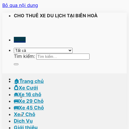
Bỏ qua nội dung
CHO THUÊ XE DU LỊCH TẠI BIÊN HOÀ
Menu
Tìm kiếm:
🏠Trang chủ
💍Xe Cưới
🚘Xe 16 chỗ
🚌Xe 29 Chỗ
🚌Xe 45 Chỗ
Xe 7 Chỗ
Dịch Vụ
Giới thiệu