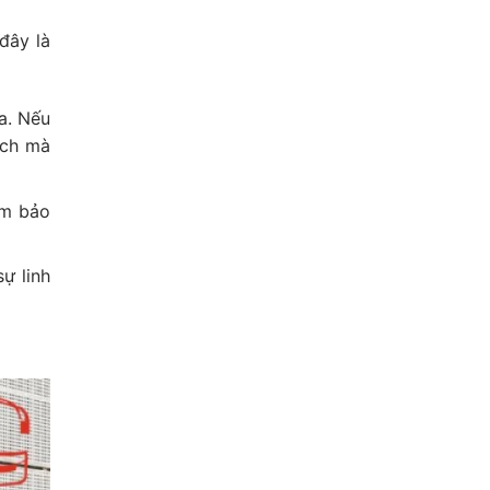
đây là
a. Nếu
ách mà
ảm bảo
sự linh