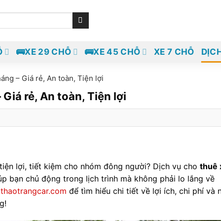
Ỗ
🚌XE 29 CHỖ
🚌XE 45 CHỖ
XE 7 CHỖ
DỊC
áng – Giá rẻ, An toàn, Tiện lợi
Giá rẻ, An toàn, Tiện lợi
iện lợi, tiết kiệm cho nhóm đông người? Dịch vụ cho
thuê 
iúp bạn chủ động trong lịch trình mà không phải lo lắng về
a
thaotrangcar.com
để tìm hiểu chi tiết về lợi ích, chi phí và
g!