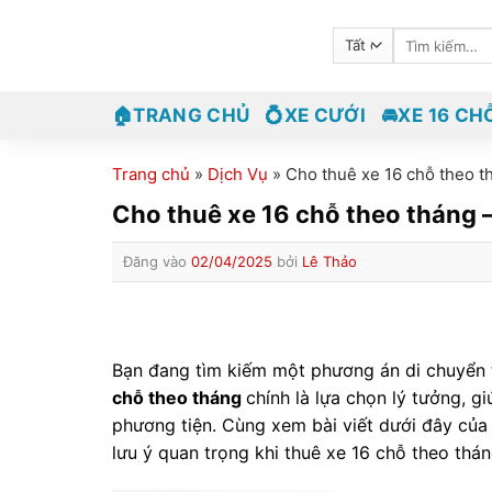
Bỏ
Tìm
qua
kiếm:
nội
dung
🏠TRANG CHỦ
💍XE CƯỚI
🚘XE 16 CH
Trang chủ
»
Dịch Vụ
»
Cho thuê xe 16 chỗ theo th
Cho thuê xe 16 chỗ theo tháng – 
Đăng vào
02/04/2025
bởi
Lê Thảo
Bạn đang tìm kiếm một phương án di chuyển t
chỗ theo tháng
chính là lựa chọn lý tưởng, g
phương tiện. Cùng xem bài viết dưới đây củ
lưu ý quan trọng khi thuê xe 16 chỗ theo thán