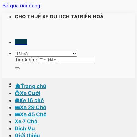
Bỏ qua nội dung
CHO THUÊ XE DU LỊCH TẠI BIÊN HOÀ
Menu
Tìm kiếm:
🏠Trang chủ
💍Xe Cưới
🚘Xe 16 chỗ
🚌Xe 29 Chỗ
🚌Xe 45 Chỗ
Xe 7 Chỗ
Dịch Vụ
Giới thiệu