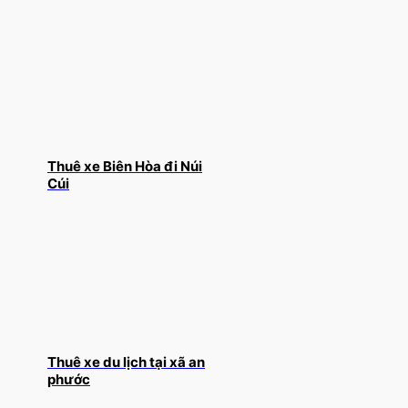
Thuê xe Biên Hòa đi Núi
Cúi
Thuê xe du lịch tại xã an
phước