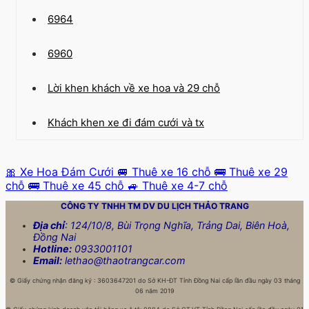
6964
6960
Lời khen khách về xe hoa và 29 chỗ
Khách khen xe đi đám cưới và tx
🎀 Xe Hoa Đám Cưới
🚐 Thuê xe 16 chỗ
🚌 Thuê xe 29
chỗ
🚌 Thuê xe 45 chỗ
🚙 Thuê xe 4-7 chỗ
CÔNG TY TNHH TM DV DU LỊCH
THẢO TRANG
Địa chỉ
: 124/10/8, Bùi Trọng Nghĩa, Trảng Dai, Biên Hoà,
Đồng Nai
Hotline:
0933001101
Email:
lethao@thaotrangcar.com
©
Giấy chứng nhận đăng ký : 3603647201 do Sở KH-ĐT Tỉnh Đồng Nai cấp lần đầu ngày 03 tháng
06 năm 2019