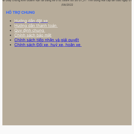
©
Giấy chứng kinh doanh vận tải bằng xe ô tô: 0884 do Sở GT_VT Tỉnh Đồng Nai cấp lần đầu ngày 01
/08/2022
HỖ TRỢ CHUNG
Hướng dẫn đặt xe
Hướng dẫn thanh toán
Quy định chung
Chính sách bảo mật
Chính sách tiếp nhận và giải quyết
Chính sách Đổi xe, huỷ xe, hoãn xe