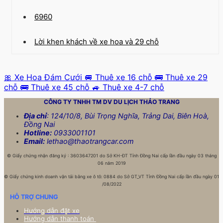
6960
Lời khen khách về xe hoa và 29 chỗ
🎀 Xe Hoa Đám Cưới
🚐 Thuê xe 16 chỗ
🚌 Thuê xe 29
chỗ
🚌 Thuê xe 45 chỗ
🚙 Thuê xe 4-7 chỗ
CÔNG TY TNHH TM DV DU LỊCH
THẢO TRANG
Địa chỉ
: 124/10/8, Bùi Trọng Nghĩa, Trảng Dai, Biên Hoà,
Đồng Nai
Hotline:
0933001101
Email:
lethao@thaotrangcar.com
©
Giấy chứng nhận đăng ký : 3603647201 do Sở KH-ĐT Tỉnh Đồng Nai cấp lần đầu ngày 03 tháng
06 năm 2019
©
Giấy chứng kinh doanh vận tải bằng xe ô tô: 0884 do Sở GT_VT Tỉnh Đồng Nai cấp lần đầu ngày 01
/08/2022
HỖ TRỢ CHUNG
Hướng dẫn đặt xe
Hướng dẫn thanh toán