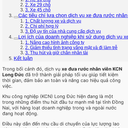
2. Xe 29 chỗ
3. Xe 45 chỗ
Các tiêu chí lựa chọn dịch vụ xe đưa rước nhân
1. Chất lượng xe và dịch vụ
2. Chi phí hợp lý
3. Độ uy tín của nhà cung cấp dịch vụ
Lợi ích của doanh nghiệp khi sử dụng dịch vụ 
1. Nâng cao hình ảnh công ty
2. Giảm thiểu tình trạng vắng mặt và đi làm trễ
3. Thu hút và giữ chân nhân tài
Kết luận
Trong bối cảnh đó, dịch vụ
xe đưa rước nhân viên KCN
Long Đức
đã trở thành giải pháp tối ưu giúp tiết kiệm
thời gian, đảm bảo an toàn và nâng cao hiệu quả công
việc.
Khu công nghiệp (KCN) Long Đức hiện đang là một
trong những điểm thu hút đầu tư mạnh mẽ tại tỉnh Đồng
Nai, với hàng loạt doanh nghiệp trong và ngoài nước
đang hoạt động.
Điều này dẫn đến nhu cầu di chuyển của lực lượng lao