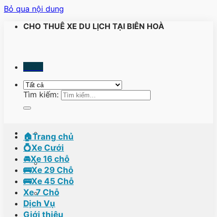
Bỏ qua nội dung
CHO THUÊ XE DU LỊCH TẠI BIÊN HOÀ
Menu
Tìm kiếm:
🏠Trang chủ
💍Xe Cưới
🚘Xe 16 chỗ
🚌Xe 29 Chỗ
🚌Xe 45 Chỗ
Xe 7 Chỗ
Dịch Vụ
Giới thiệu