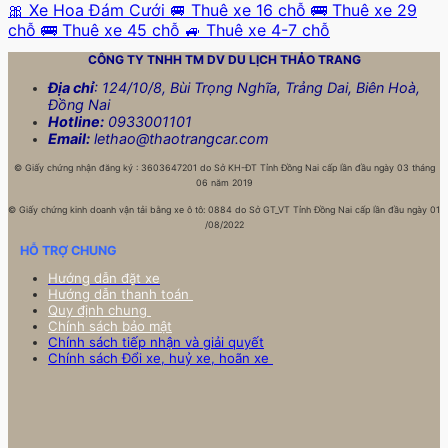
🎀 Xe Hoa Đám Cưới
🚐 Thuê xe 16 chỗ
🚌 Thuê xe 29
chỗ
🚌 Thuê xe 45 chỗ
🚙 Thuê xe 4-7 chỗ
CÔNG TY TNHH TM DV DU LỊCH
THẢO TRANG
Địa chỉ
: 124/10/8, Bùi Trọng Nghĩa, Trảng Dai, Biên Hoà,
Đồng Nai
Hotline:
0933001101
Email:
lethao@thaotrangcar.com
©
Giấy chứng nhận đăng ký : 3603647201 do Sở KH-ĐT Tỉnh Đồng Nai cấp lần đầu ngày 03 tháng
06 năm 2019
©
Giấy chứng kinh doanh vận tải bằng xe ô tô: 0884 do Sở GT_VT Tỉnh Đồng Nai cấp lần đầu ngày 01
/08/2022
HỖ TRỢ CHUNG
Hướng dẫn đặt xe
Hướng dẫn thanh toán
Quy định chung
Chính sách bảo mật
Chính sách tiếp nhận và giải quyết
Chính sách Đổi xe, huỷ xe, hoãn xe