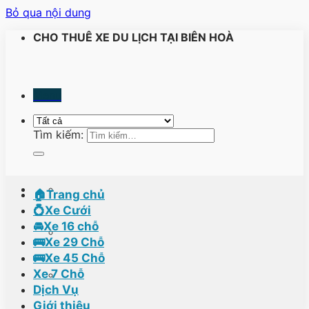
Bỏ qua nội dung
CHO THUÊ XE DU LỊCH TẠI BIÊN HOÀ
Menu
Tìm kiếm:
🏠Trang chủ
💍Xe Cưới
🚘Xe 16 chỗ
🚌Xe 29 Chỗ
🚌Xe 45 Chỗ
Xe 7 Chỗ
Dịch Vụ
Giới thiệu