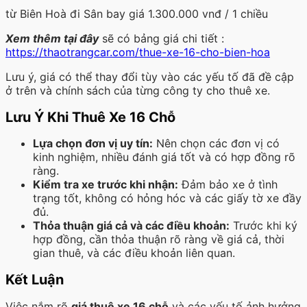
từ Biên Hoà đi Sân bay giá 1.300.000 vnđ / 1 chiều
Xem thêm tại đây
sẽ có bảng giá chi tiết :
https://thaotrangcar.com/thue-xe-16-cho-bien-hoa
Lưu ý, giá có thể thay đổi tùy vào các yếu tố đã đề cập
ở trên và chính sách của từng công ty cho thuê xe.
Lưu Ý Khi Thuê Xe 16 Chỗ
Lựa chọn đơn vị uy tín:
Nên chọn các đơn vị có
kinh nghiệm, nhiều đánh giá tốt và có hợp đồng rõ
ràng.
Kiểm tra xe trước khi nhận:
Đảm bảo xe ở tình
trạng tốt, không có hỏng hóc và các giấy tờ xe đầy
đủ.
Thỏa thuận giá cả và các điều khoản:
Trước khi ký
hợp đồng, cần thỏa thuận rõ ràng về giá cả, thời
gian thuê, và các điều khoản liên quan.
Kết Luận
Việc nắm rõ
giá thuê xe 16 chỗ
và các yếu tố ảnh hưởng