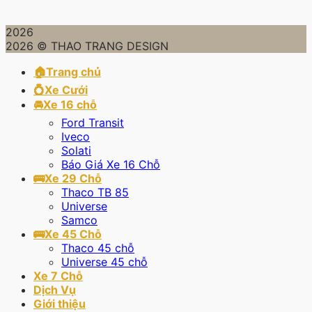
2026
2026 © THAO TRANG DESIGN
🏠Trang chủ
💍Xe Cưới
🚘Xe 16 chỗ
Ford Transit
Iveco
Solati
Báo Giá Xe 16 Chỗ
🚌Xe 29 Chỗ
Thaco TB 85
Universe
Samco
🚌Xe 45 Chỗ
Thaco 45 chỗ
Universe 45 chỗ
Xe 7 Chỗ
Dịch Vụ
Giới thiệu