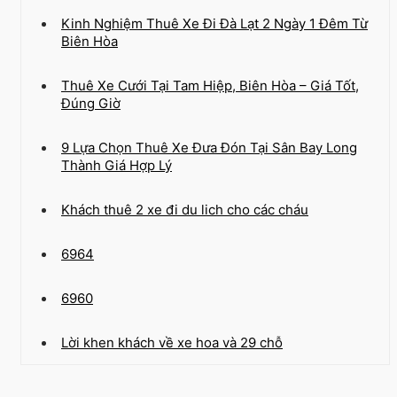
Kinh Nghiệm Thuê Xe Đi Đà Lạt 2 Ngày 1 Đêm Từ
Biên Hòa
Thuê Xe Cưới Tại Tam Hiệp, Biên Hòa – Giá Tốt,
Đúng Giờ
9 Lựa Chọn Thuê Xe Đưa Đón Tại Sân Bay Long
Thành Giá Hợp Lý
Khách thuê 2 xe đi du lich cho các cháu
6964
6960
Lời khen khách về xe hoa và 29 chỗ