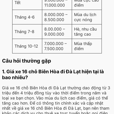
9.000.000 –
Mùa cực cao
Tết
11.000.000
điểm
8.000.000 –
Mùa du lịch
Tháng 4-6
8.500.000
cực nóng
8.00.000 –
Hè, nhu cầu
Tháng 7-8
9.000.000
tăng cao
7.000.000 –
Mùa thấp
Tháng 10-12
7.500.000
điểm
Câu hỏi thường gặp
1. Giá xe 16 chỗ Biên Hòa đi Đà Lạt hiện tại là
bao nhiêu?
Giá xe 16 chỗ Biên Hòa đi Đà Lạt thường dao động từ 3
triệu đến 4 triệu đồng tùy vào thời điểm trong năm và
loại xe bạn chọn. Vào mùa du lịch cao điểm, giá có thể
tăng cao hơn. Để có thông tin chính xác và cập nhật
nhất về giá xe 16 chỗ Biên Hòa đi Đà Lạt, bạn nên tham
khảo các dịch vụ cho thuê xe trực tuyến hoặc gọi điện