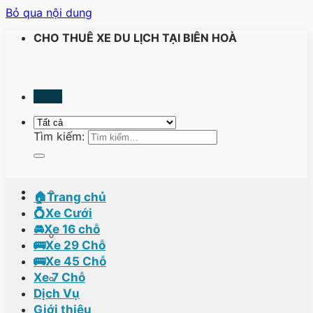
Bỏ qua nội dung
CHO THUÊ XE DU LỊCH TẠI BIÊN HOÀ
Menu
Tìm kiếm:
🏠Trang chủ
💍Xe Cưới
🚘Xe 16 chỗ
🚌Xe 29 Chỗ
🚌Xe 45 Chỗ
Xe 7 Chỗ
Dịch Vụ
Giới thiệu