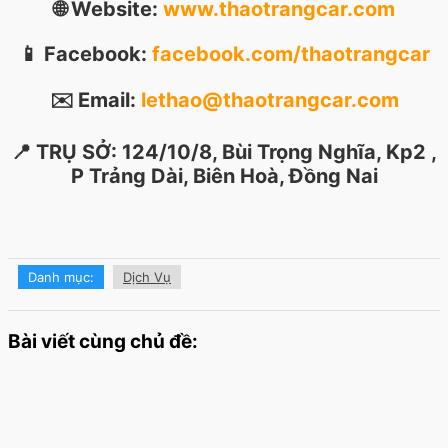
🌐 Website:
www.thaotrangcar.com
📱 Facebook:
facebook.com/thaotrangcar
✉️ Email:
lethao@thaotrangcar.com
📍 TRỤ SỞ: 124/10/8, Bùi Trọng Nghĩa, Kp2 ,
P Trảng Dài, Biên Hoà, Đồng Nai
Danh mục:
Dịch Vụ
Bài viết cùng chủ đề: