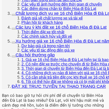
Các yếu tố ảnh hưởng đến thời gian di chuyển
Các điểm dừng chân từ Biên Hòa đi Đà Lạt
Chất lượng dịch vụ xe 16 chỗ Biên Hòa đi Đà Lạ
Đánh giá về chất lượng xe và tài xế
Phản hồi từ khách hàng
Các lưu ý khi đặt xe 16 chỗ Biên Hòa đi Đà Lạt
Thời điểm đặt xe tốt nhất
Các chính sách hủy và đổi vé
Xu hướng giá xe 16 chỗ Biên Hòa đi Đà Lạt nă
Dự báo giá cả trong năm tới
Các yếu tố tác động đến giá xe
Câu hỏi thường gặp
1. Giá xe 16 chỗ Biên Hòa đi Đà Lạt hiện tại là ba
2. Có nên đặt xe trước cho chuyến đi từ Biên Hòa
3. Thời gian di chuyển từ Biên Hòa đến Đà Lạt là 
4. Có những dịch vụ nào đi kèm với giá xe 16 chỗ
5. Có cần phải trả tiền đặt cọc khi thuê xe 16 chỗ 
6. Tôi có thể hủy đặt xe không và có bị mất phí kh
ĐẶT XE TRỰC TUYẾN TẠI THAO TRANG CAR
Bạn có bao giờ tự hỏi chi phí để di chuyển từ Biên Hòa
đến Đà Lạt là bao nhiêu? Đà Lạt, với khí hậu mát mẻ và
cảnh đẹp mê hồn, luôn là điểm đến lý tưởng cho những