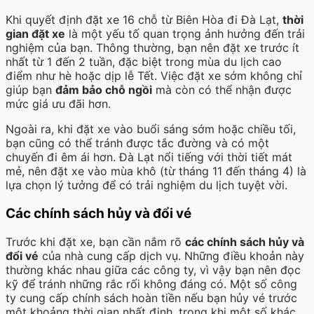
Khi quyết định đặt xe 16 chỗ từ Biên Hòa đi Đà Lạt,
thời
gian đặt xe
là một yếu tố quan trọng ảnh hưởng đến trải
nghiệm của bạn. Thông thường, bạn nên đặt xe trước ít
nhất từ 1 đến 2 tuần, đặc biệt trong mùa du lịch cao
điểm như hè hoặc dịp lễ Tết. Việc đặt xe sớm không chỉ
giúp bạn
đảm bảo chỗ ngồi
mà còn có thể nhận được
mức giá ưu đãi hơn.
Ngoài ra, khi đặt xe vào buổi sáng sớm hoặc chiều tối,
bạn cũng có thể tránh được tắc đường và có một
chuyến đi êm ái hơn. Đà Lạt nổi tiếng với thời tiết mát
mẻ, nên đặt xe vào mùa khô (từ tháng 11 đến tháng 4) là
lựa chọn lý tưởng để có trải nghiệm du lịch tuyệt vời.
Các chính sách hủy và đổi vé
Trước khi đặt xe, bạn cần nắm rõ
các chính sách hủy và
đổi vé
của nhà cung cấp dịch vụ. Những điều khoản này
thường khác nhau giữa các công ty, vì vậy bạn nên đọc
kỹ để tránh những rắc rối không đáng có. Một số công
ty cung cấp chính sách hoàn tiền nếu bạn hủy vé trước
một khoảng thời gian nhất định, trong khi một số khác