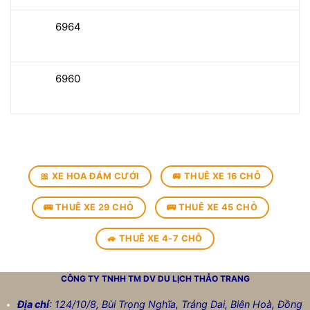
6964
6960
🎀 XE HOA ĐÁM CƯỚI
🚐 THUÊ XE 16 CHỖ
🚌 THUÊ XE 29 CHỖ
🚌 THUÊ XE 45 CHỖ
🚙 THUÊ XE 4-7 CHỖ
CÔNG TY TNHH TM DV DU LỊCH
THẢO TRANG
Địa chỉ
: 124/10/8, Bùi Trọng Nghĩa, Trảng Dai, Biên Hoà, Đồng