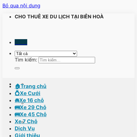
Bỏ qua nội dung
CHO THUÊ XE DU LỊCH TẠI BIÊN HOÀ
Menu
Tìm kiếm:
🏠Trang chủ
💍Xe Cưới
🚘Xe 16 chỗ
🚌Xe 29 Chỗ
🚌Xe 45 Chỗ
Xe 7 Chỗ
Dịch Vụ
Giới thiệu