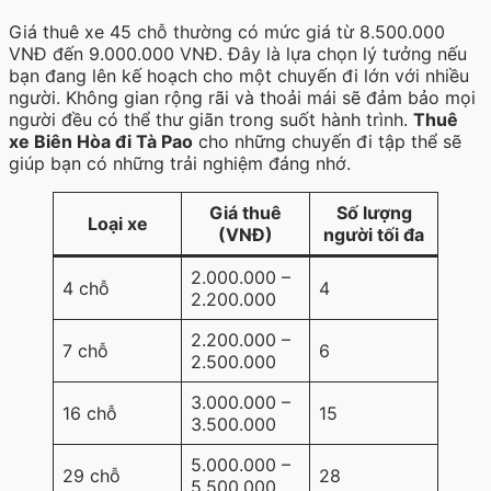
Giá thuê xe 45 chỗ thường có mức giá từ 8.500.000
VNĐ đến 9.000.000 VNĐ. Đây là lựa chọn lý tưởng nếu
bạn đang lên kế hoạch cho một chuyến đi lớn với nhiều
người. Không gian rộng rãi và thoải mái sẽ đảm bảo mọi
người đều có thể thư giãn trong suốt hành trình.
Thuê
xe Biên Hòa đi Tà Pao
cho những chuyến đi tập thể sẽ
giúp bạn có những trải nghiệm đáng nhớ.
Giá thuê
Số lượng
Loại xe
(VNĐ)
người tối đa
2.000.000 –
4 chỗ
4
2.200.000
2.200.000 –
7 chỗ
6
2.500.000
3.000.000 –
16 chỗ
15
3.500.000
5.000.000 –
29 chỗ
28
5.500.000