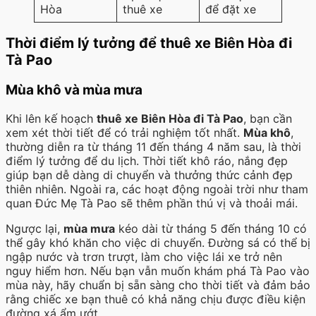
Hòa
thuê xe
để đặt xe
Thời điểm lý tưởng để thuê xe Biên Hòa đi
Tà Pao
Mùa khô và mùa mưa
Khi lên kế hoạch
thuê xe Biên Hòa đi Tà Pao
, bạn cần
xem xét thời tiết để có trải nghiệm tốt nhất.
Mùa khô
,
thường diễn ra từ tháng 11 đến tháng 4 năm sau, là thời
điểm lý tưởng để du lịch. Thời tiết khô ráo, nắng đẹp
giúp bạn dễ dàng di chuyển và thưởng thức cảnh đẹp
thiên nhiên. Ngoài ra, các hoạt động ngoài trời như tham
quan Đức Mẹ Tà Pao sẽ thêm phần thú vị và thoải mái.
Ngược lại,
mùa mưa
kéo dài từ tháng 5 đến tháng 10 có
thể gây khó khăn cho việc di chuyển. Đường sá có thể bị
ngập nước và trơn trượt, làm cho việc lái xe trở nên
nguy hiểm hơn. Nếu bạn vẫn muốn khám phá Tà Pao vào
mùa này, hãy chuẩn bị sẵn sàng cho thời tiết và đảm bảo
rằng chiếc xe bạn thuê có khả năng chịu được điều kiện
đường xá ẩm ướt.