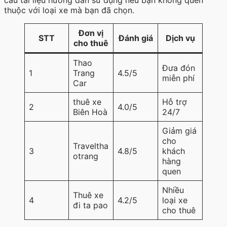
thuộc với loại xe mà bạn đã chọn.
Đơn vị
STT
Đánh giá
Dịch vụ
cho thuê
Thao
Đưa đón
1
Trang
4.5/5
miễn phí
Car
thuê xe
Hỗ trợ
2
4.0/5
Biên Hoà
24/7
Giảm giá
cho
Traveltha
3
4.8/5
khách
otrang
hàng
quen
Nhiều
Thuê xe
4
4.2/5
loại xe
đi ta pao
cho thuê