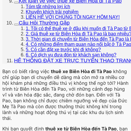
Kết luận về việc thuê xe Biên Hòa đi Tà Pao
Tóm tắt những lợi ích
Khuyến khích trải nghiệm
LIÊN HỆ VỚI CHÚNG TÔI NGAY HÔM NAY!
Câu Hỏi Thường Gặp
1. Tôi có thể thuê xe ở đâu khi muốn đi Tà Pao từ
2. Giá thuê xe từ Biên Hòa đi Tà Pao là bao nhiêu
3. Thời gian di chuyển từ Biên Hòa đến Tà Pao là
4. Có những điểm tham quan nào nổi bật ở Tà Pa
5. Có cần đặt xe trước khi đi không?
6. Có dịch vụ đưa đón từ khách sạn không?
HỆ THỐNG ĐẶT XE TRỰC TUYẾN THAO TRAN
Bạn có biết rằng việc
thuê xe Biên Hòa đi Tà Pao
không
chỉ giúp bạn di chuyển dễ dàng mà còn mở ra nhiều cơ
hội khám phá những điều thú vị không thể ngờ tới? Hành
trình từ Biên Hòa đến Tà Pao, với những cảnh đẹp hùng
vĩ và văn hóa đặc sắc, đang chờ đón bạn. Đến với Tà
Pao, bạn không chỉ được chiêm ngưỡng vẻ đẹp của Đức
Mẹ Tà Pao mà còn được thưởng thức không khí trong
lành và những hoạt động thú vị tại các khu du lịch sinh
thái.
Khi bạn quyết định
thuê xe từ Biên Hòa đến Tà Pao
, bạn