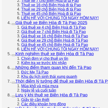
Thuê xe 7 chỗ Biên Hoà đi tà Pao
Thuê xe 16 chỗ Biên Hoà đi tà Pao
Thuê xe 29 chỗ Biên Hoà đi tà Pao
Thuê xe 45 chỗ Biên Hoà đi tà Pao
LIÊN HỆ VỚI CHÚNG TÔI NGAY HÔM NAY!
Giá thuê xe Biên Hòa đi Tà Pao 2025
Giá thuê xe 4 chỗ Biên Hoà đi Tà Pao
Giá thuê xe 7 chỗ Biên Hoà đi Tà Pao
Giá thuê xe 16 chỗ Biên Hoà đi Tà Pao
Giá thuê xe 29 chỗ Biên Hoà đi Tà Pao
Giá thuê xe 45 chỗ Biên Hoà đi Tà Pao
LIÊN HỆ VỚI CHÚNG TÔI NGAY HÔM NAY!
Kinh nghiệm thuê xe Biên Hòa đi Tà Pao
Chọn đơn vị cho thuê uy tín
Kiểm tra xe trước khi nhận
Những điểm tham quan khi đến Tà Pao
Đức Mẹ Tà Pao
Khu du lịch sinh thái xung quanh
Thời điểm lý tưởng để thuê xe Biên Hòa đi Tà 
Mùa khô và mùa mưa
Ngày lễ và cuối tuần
Lưu ý khi thuê xe Biên Hòa đi Tà Pao
Giấy tờ cần thiết
Các điều khoản hợp đồng