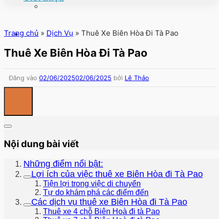
Trang chủ
»
Dịch Vụ
»
Thuê Xe Biên Hòa Đi Tà Pao
Thuê Xe Biên Hòa Đi Tà Pao
Đăng vào
02/06/2025
02/06/2025
bởi
Lê Thảo
Nội dung bài viết
Những điểm nổi bật:
Lợi ích của việc thuê xe Biên Hòa đi Tà Pao
Tiện lợi trong việc di chuyển
Tự do khám phá các điểm đến
Các dịch vụ thuê xe Biên Hòa đi Tà Pao
Thuê xe 4 chỗ Biên Hoà đi tà Pao