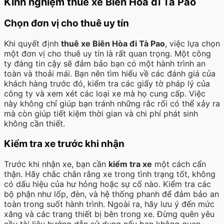
Kinh nghiệm thuê xe Biên Hòa đi Tà Pao
Chọn đơn vị cho thuê uy tín
Khi quyết định
thuê xe Biên Hòa đi Tà Pao
, việc lựa chọn
một đơn vị cho thuê uy tín là rất quan trọng. Một công
ty đáng tin cậy sẽ đảm bảo bạn có một hành trình an
toàn và thoải mái. Bạn nên tìm hiểu về các đánh giá của
khách hàng trước đó, kiểm tra các giấy tờ pháp lý của
công ty và xem xét các loại xe mà họ cung cấp. Việc
này không chỉ giúp bạn tránh những rắc rối có thể xảy ra
mà còn giúp tiết kiệm thời gian và chi phí phát sinh
không cần thiết.
Kiểm tra xe trước khi nhận
Trước khi nhận xe, bạn cần
kiểm tra xe
một cách cẩn
thận. Hãy chắc chắn rằng xe trong tình trạng tốt, không
có dấu hiệu của hư hỏng hoặc sự cố nào. Kiểm tra các
bộ phận như lốp, đèn, và hệ thống phanh để đảm bảo an
toàn trong suốt hành trình. Ngoài ra, hãy lưu ý đến mức
xăng và các trang thiết bị bên trong xe. Đừng quên yêu
cầu tài liệu hướng dẫn sử dụng nếu bạn không quen