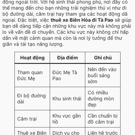
động ngoài trời. Với hệ sinh thái phong phú, nơi đây có
thể mang đến cho bạn những trải nghiệm thú vị như đi
bộ đường dài, cắm trại hay tham gia các hoạt động dã
ngoại. Đặc biệt, việc
thuê xe Biên Hòa đi Tà Pao
sẽ giúp
bạn dễ dàng tiếp cận những khu vực này mà không phải
lo về vấn đề di chuyển. Các khu vực này không chỉ hấp
dẫn về mặt cảnh quan mà còn là nơi lý tưởng để thư
giãn và tái tạo năng lượng.
Hoạt động
Địa điểm
Ghi chú
Nên đến vào
Tham quan
Đức Mẹ Tà
buổi sáng
Đức Mẹ
Pao
sớm
Có nhiều
Đi bộ đường
Khu sinh thái
đường mòn
dài
đẹp
Khu vực gần
Cần chuẩn bị
Cắm trại
hồ
đồ cắm trại
Thuê xe Biên
Dịch vụ cho
Liên hệ trước