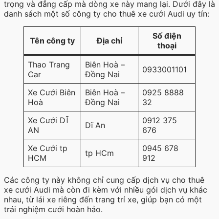
trọng và đẳng cấp mà dòng xe này mang lại. Dưới đây là
danh sách một số công ty cho thuê xe cưới Audi uy tín:
Số điện
Tên công ty
Địa chỉ
thoại
Thao Trang
Biên Hoà –
0933001101
Car
Đồng Nai
Xe Cưới Biên
Biên Hoà –
0925 8888
Hoà
Đồng Nai
32
Xe Cưới DĨ
0912 375
Dĩ An
AN
676
Xe Cưới tp
0945 678
tp HCm
HCM
912
Các công ty này không chỉ cung cấp dịch vụ cho thuê
xe cưới Audi mà còn đi kèm với nhiều gói dịch vụ khác
nhau, từ lái xe riêng đến trang trí xe, giúp bạn có một
trải nghiệm cưới hoàn hảo.