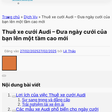
Trang chủ
»
Dịch Vụ
»
Thuê xe cưới Audi – Đưa ngày cưới của
bạn lên một tầm cao mới
Thuê xe cưới Audi – Đưa ngày cưới của
bạn lên một tầm cao mới
Đăng vào
27/02/2025
27/02/2025
bởi
Lê Thảo
Nội dung bài viết
Lợi ích của việc Thuê xe cưới Audi
Sự sang trọng và đẳng cấp
Trải nghiệm lái xe êm ái
Các mẫu xe Audi phổ biến cho ngày cưới