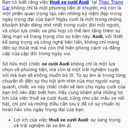
Bạn có biết rằng việc
thuê xe cưới Audi
tại
Thao Trang
Car
không chỉ là một phương tiện di chuyển, mà còn là
một phần quan trọng tạo nên những kỷ niệm đẹp trong
ngày trọng đại của bạn? Ngày cưới là một trong những
khoảnh khắc đáng nhớ nhất trong cuộc đời mỗi người,
và chọn lựa chiếc xe phù hợp có thể làm tăng thêm sự
lãng mạn và trang trọng cho sự kiện này.
Audi
, với thiết
kế sang trọng và công nghệ tiên tiến, không chỉ mang
đến sự thoải mái mà còn thể hiện phong cách và đẳng
cấp của cặp đôi trong ngày vui.
Sở hữu một chiếc
xe cưới Audi
không chỉ là một lựa
chọn về phương tiện, mà còn là một trải nghiệm tuyệt
vời mà bạn sẽ không muốn bỏ lỡ. Từ sự êm ái trong từng
chuyến đi đến sự thu hút ánh nhìn của mọi người xung
quanh, chiếc xe này chắc chắn sẽ làm cho ngày cưới của
bạn trở nên đặc biệt hơn. Hãy cùng khám phá những lợi
ích của việc thuê xe cưới Audi, cũng như các mẫu xe nổi
bật, chi phí và những điều cần lưu ý để có sự chuẩn bị
hoàn hảo cho ngày trọng đại của bạn.
Lợi ích của việc
thuê xe cưới Audi
: sự sang trọng
và trải nghiệm lái xe êm ái.