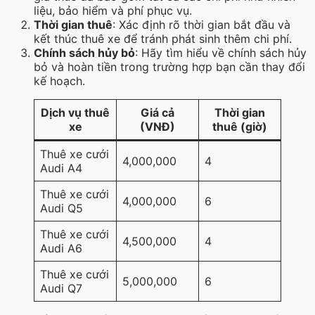
liệu, bảo hiểm và phí phục vụ.
Thời gian thuê
: Xác định rõ thời gian bắt đầu và
kết thúc thuê xe để tránh phát sinh thêm chi phí.
Chính sách hủy bỏ
: Hãy tìm hiểu về chính sách hủy
bỏ và hoàn tiền trong trường hợp bạn cần thay đổi
kế hoạch.
Dịch vụ thuê
Giá cả
Thời gian
xe
(VNĐ)
thuê (giờ)
Thuê xe cưới
4,000,000
4
Audi A4
Thuê xe cưới
4,000,000
6
Audi Q5
Thuê xe cưới
4,500,000
4
Audi A6
Thuê xe cưới
5,000,000
6
Audi Q7