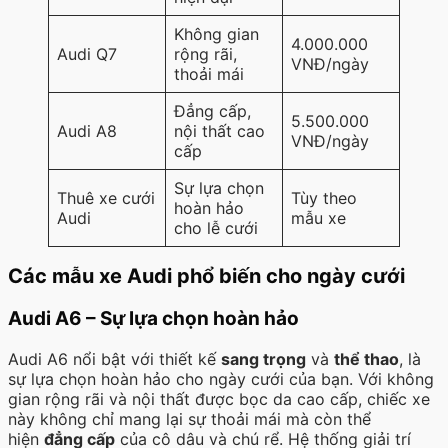
Không gian
4.000.000
Audi Q7
rộng rãi,
VNĐ/ngày
thoải mái
Đẳng cấp,
5.500.000
Audi A8
nội thất cao
VNĐ/ngày
cấp
Sự lựa chọn
Thuê xe cưới
Tùy theo
hoàn hảo
Audi
mẫu xe
cho lễ cưới
Các mẫu xe Audi phổ biến cho ngày cưới
Audi A6 – Sự lựa chọn hoàn hảo
Audi A6 nổi bật với thiết kế
sang trọng
và
thể thao
, là
sự lựa chọn hoàn hảo cho ngày cưới của bạn. Với không
gian rộng rãi và nội thất được bọc da cao cấp, chiếc xe
này không chỉ mang lại sự thoải mái mà còn thể
hiện
đẳng cấp
của cô dâu và chú rể. Hệ thống giải trí