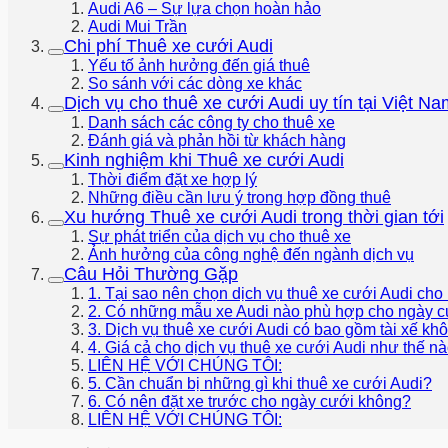
Audi A6 – Sự lựa chọn hoàn hảo
Audi Mui Trần
Chi phí Thuê xe cưới Audi
Yếu tố ảnh hưởng đến giá thuê
So sánh với các dòng xe khác
Dịch vụ cho thuê xe cưới Audi uy tín tại Việt Na
Danh sách các công ty cho thuê xe
Đánh giá và phản hồi từ khách hàng
Kinh nghiệm khi Thuê xe cưới Audi
Thời điểm đặt xe hợp lý
Những điều cần lưu ý trong hợp đồng thuê
Xu hướng Thuê xe cưới Audi trong thời gian tới
Sự phát triển của dịch vụ cho thuê xe
Ảnh hưởng của công nghệ đến ngành dịch vụ
Câu Hỏi Thường Gặp
1. Tại sao nên chọn dịch vụ thuê xe cưới Audi ch
2. Có những mẫu xe Audi nào phù hợp cho ngày 
3. Dịch vụ thuê xe cưới Audi có bao gồm tài xế kh
4. Giá cả cho dịch vụ thuê xe cưới Audi như thế n
LIÊN HỆ VỚI CHÚNG TÔI:
5. Cần chuẩn bị những gì khi thuê xe cưới Audi?
6. Có nên đặt xe trước cho ngày cưới không?
LIÊN HỆ VỚI CHÚNG TÔI: