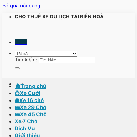
Bỏ qua nội dung
CHO THUÊ XE DU LỊCH TẠI BIÊN HOÀ
Menu
Tìm kiếm:
🏠Trang chủ
💍Xe Cưới
🚘Xe 16 chỗ
🚌Xe 29 Chỗ
🚌Xe 45 Chỗ
Xe 7 Chỗ
Dịch Vụ
Giới thiệu