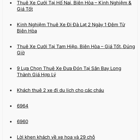
Thuê Xe Cưới Tại Hố Nai, Biên Hòa – Kinh Nghiệm &
Giá Tốt
Kinh Nghiệm Thuê Xe Đi Đà Lạt 2 Ngày 1 Đêm Từ
Biên Hòa
Thuê Xe Cưới Tại Tam Hiệp, Biên Hòa – Giá Tốt, Đúng
Giờ
9 Lựa Chọn Thuê Xe Đưa Đón Tại Sân Bay Long
Thành Giá Hợp Lý
Khách thuê 2 xe đi du lich cho các cháu
6964
6960
Lời khen khách về xe hoa và 29 chỗ