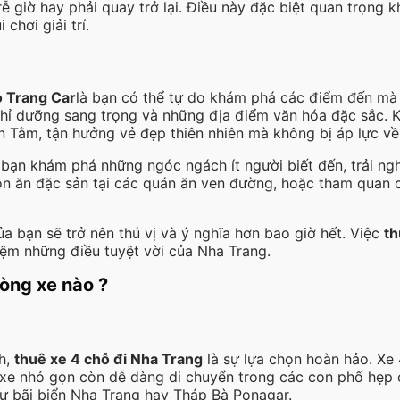
rễ giờ hay phải quay trở lại. Điều này đặc biệt quan trọn
chơi giải trí.
o Trang Car
là bạn có thể tự do khám phá các điểm đến mà kh
nghỉ dưỡng sang trọng và những địa điểm văn hóa đặc sắc. K
n Tằm, tận hưởng vẻ đẹp thiên nhiên mà không bị áp lực về 
bạn khám phá những ngóc ngách ít người biết đến, trải n
ón ăn đặc sản tại các quán ăn ven đường, hoặc tham quan 
a bạn sẽ trở nên thú vị và ý nghĩa hơn bao giờ hết. Việc
th
iệm những điều tuyệt vời của Nha Trang.
òng xe nào ?
nh,
thuê xe 4 chỗ đi Nha Trang
là sự lựa chọn hoàn hảo. Xe
ra, xe nhỏ gọn còn dễ dàng di chuyển trong các con phố hẹp
hư bãi biển Nha Trang hay Tháp Bà Ponagar.