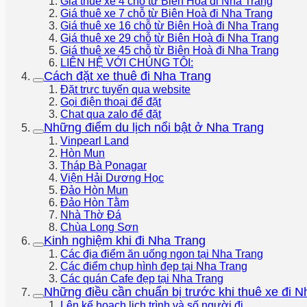
Giá thuê xe 4 chỗ từ Biên Hoà đi Nha Trang
Giá thuê xe 7 chỗ từ Biên Hoà đi Nha Trang
Giá thuê xe 16 chỗ từ Biên Hoà đi Nha Trang
Giá thuê xe 29 chỗ từ Biên Hoà đi Nha Trang
Giá thuê xe 45 chỗ từ Biên Hoà đi Nha Trang
LIÊN HỆ VỚI CHÚNG TÔI:
Cách đặt xe thuê đi Nha Trang
Đặt trực tuyến qua website
Gọi điện thoại để đặt
Chat qua zalo để đặt
Những điểm du lịch nổi bật ở Nha Trang
Vinpearl Land
Hòn Mun
Tháp Bà Ponagar
Viện Hải Dương Học
Đảo Hòn Mun
Đảo Hòn Tằm
Nhà Thờ Đá
Chùa Long Sơn
Kinh nghiệm khi đi Nha Trang
Các địa điểm ăn uống ngon tại Nha Trang
Các điểm chụp hình đẹp tại Nha Trang
Các quán Cafe đẹp tại Nha Trang
Những điều cần chuẩn bị trước khi thuê xe đi N
Lên kế hoạch lịch trình và số người đi