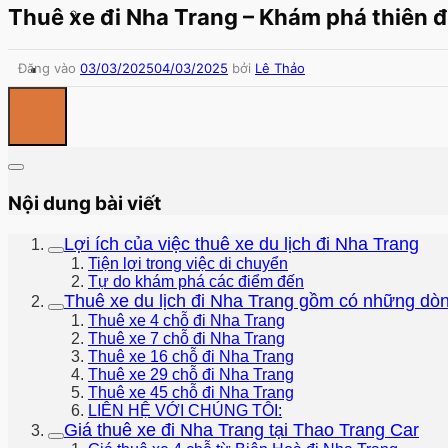
Thuê xe đi Nha Trang – Khám phá thiên 
Đăng vào
03/03/2025
04/03/2025
bởi
Lê Thảo
Nội dung bài viết
Lợi ích của việc thuê xe du lịch đi Nha Trang
Tiện lợi trong việc di chuyển
Tự do khám phá các điểm đến
Thuê xe du lịch đi Nha Trang gồm có những dò
Thuê xe 4 chỗ đi Nha Trang
Thuê xe 7 chỗ đi Nha Trang
Thuê xe 16 chỗ đi Nha Trang
Thuê xe 29 chỗ đi Nha Trang
Thuê xe 45 chỗ đi Nha Trang
LIÊN HỆ VỚI CHÚNG TÔI:
Giá thuê xe đi Nha Trang tại Thao Trang Car