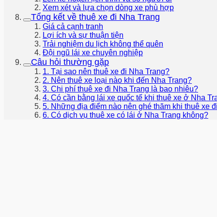
Xem xét và lựa chọn dòng xe phù hợp
Tổng kết về thuê xe đi Nha Trang
Giá cả cạnh tranh
Lợi ích và sự thuận tiện
Trải nghiệm du lịch không thể quên
Đội ngũ lái xe chuyên nghiệp
Câu hỏi thường gặp
1. Tại sao nên thuê xe đi Nha Trang?
2. Nên thuê xe loại nào khi đến Nha Trang?
3. Chi phí thuê xe đi Nha Trang là bao nhiêu?
4. Có cần bằng lái xe quốc tế khi thuê xe ở Nha T
5. Những địa điểm nào nên ghé thăm khi thuê xe đ
6. Có dịch vụ thuê xe có lái ở Nha Trang không?