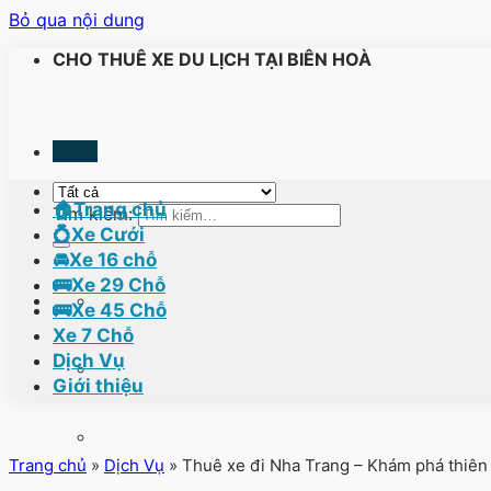
Bỏ qua nội dung
CHO THUÊ XE DU LỊCH TẠI BIÊN HOÀ
Menu
🏠Trang chủ
Tìm kiếm:
💍Xe Cưới
🚘Xe 16 chỗ
🚌Xe 29 Chỗ
🚌Xe 45 Chỗ
Xe 7 Chỗ
Dịch Vụ
Giới thiệu
Trang chủ
»
Dịch Vụ
»
Thuê xe đi Nha Trang – Khám phá thiên