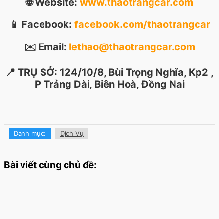
🌐 Website:
www.thaotrangcar.com
📱 Facebook:
facebook.com/thaotrangcar
✉️ Email:
lethao@thaotrangcar.com
📍 TRỤ SỞ: 124/10/8, Bùi Trọng Nghĩa, Kp2 ,
P Trảng Dài, Biên Hoà, Đồng Nai
Danh mục:
Dịch Vụ
Bài viết cùng chủ đề: