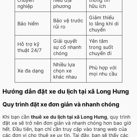
chuyên
hiểu địa
thông tin
nghiệp
phương
hữu ích
Giảm thiểu
Bảo vệ trước
Bảo hiểm
lo lắng khi di
rủi ro
chuyển
Giải quyết
Yên tâm
Hỗ trợ kỹ
sự cố nhanh
trong suốt
thuật 24/7
chóng
chuyến đi
Nhiều lựa
Phù hợp với
Xe đa dạng
chọn xe
mọi nhu cầu
khác nhau
Hướng dẫn đặt xe du lịch tại xã Long Hưng
Quy trình đặt xe đơn giản và nhanh chóng
Khi bạn cần
thuê xe du lịch tại xã Long Hưng
, quy trình
đặt xe sẽ trở nên đơn giản và nhanh chóng hơn bao giờ
hết. Đầu tiên, bạn chỉ cần truy cập vào trang web của
các đơn vị cho thuê xe uy tín. Tại đây, bạn sẽ thấy các