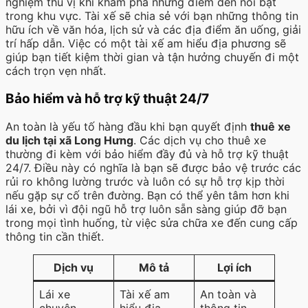
nghiệm thú vị khi khám phá những điểm đến nổi bật
trong khu vực. Tài xế sẽ chia sẻ với bạn những thông tin
hữu ích về văn hóa, lịch sử và các địa điểm ăn uống, giải
trí hấp dẫn. Việc có một tài xế am hiểu địa phương sẽ
giúp bạn tiết kiệm thời gian và tận hưởng chuyến đi một
cách trọn vẹn nhất.
Bảo hiểm và hỗ trợ kỹ thuật 24/7
An toàn là yếu tố hàng đầu khi bạn quyết định
thuê xe
du lịch tại xã Long Hưng
. Các dịch vụ cho thuê xe
thường đi kèm với bảo hiểm đầy đủ và hỗ trợ kỹ thuật
24/7. Điều này có nghĩa là bạn sẽ được bảo vệ trước các
rủi ro không lường trước và luôn có sự hỗ trợ kịp thời
nếu gặp sự cố trên đường. Bạn có thể yên tâm hơn khi
lái xe, bởi vì đội ngũ hỗ trợ luôn sẵn sàng giúp đỡ bạn
trong mọi tình huống, từ việc sửa chữa xe đến cung cấp
thông tin cần thiết.
Dịch vụ
Mô tả
Lợi ích
Lái xe
Tài xế am
An toàn và