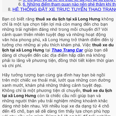
6. Những điểm tham quan nào nên ghé thăm khi thu
HỆ THỐNG ĐẶT XE TRỰC TUYẾN THAO TRAN
Bạn có biết rằng
thuê xe du lịch tại xã Long Hưng
không
chỉ là một lựa chọn tiện lợi mà còn mang đến cho bạn
những trải nghiệm đáng nhớ trong mỗi chuyến đi? Với
cảnh quan thiên nhiên tuyệt đẹp và những hoạt động
văn hóa phong phú, xã Long Hưng trở thành điểm đến lý
tưởng cho những ai yêu thích khám phá. Việc
thuê xe du
lịch tại xã Long Hưng
tại
Thao Trang Car
giúp bạn dễ
dàng di chuyển đến các địa điểm hấp dẫn mà không
phải lo lắng về phương tiện, đồng thời tiết kiệm thời gian
và chi phí.
Hãy tưởng tượng bạn cùng gia đình hay bạn bè ngồi
trên một chiếc xe thoải mái, lướt qua những con đường
xanh mướt, khám phá những thắng cảnh tuyệt đẹp.
Không chỉ là một phương tiện di chuyển,
thuê xe du lịch
tại xã Long Hưng
còn là chiếc cầu nối giúp bạn và
những người thân yêu trải nghiệm những khoảnh khắc
đáng nhớ bên nhau. Với nhiều loại xe đa dạng từ 4 chỗ
đến 45 chỗ, bạn sẽ dễ dàng tìm thấy lựa chọn phù hợp