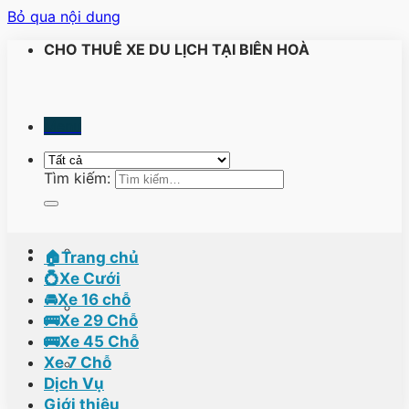
Bỏ qua nội dung
CHO THUÊ XE DU LỊCH TẠI BIÊN HOÀ
Menu
Tìm kiếm:
🏠Trang chủ
💍Xe Cưới
🚘Xe 16 chỗ
🚌Xe 29 Chỗ
🚌Xe 45 Chỗ
Xe 7 Chỗ
Dịch Vụ
Giới thiệu