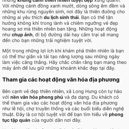
những
khung cảnh thiên nhiên tuyệt đẹp
xung quanh.
Với những cánh đồng xanh mướt, dòng sông êm đềm và
những khu rừng nguyên sinh, nơi đây là thiên đường cho
những ai yêu thích
du lịch sinh thái
. Bạn có thể tận
hưởng không khí trong lành và chiêm ngưỡng vẻ đẹp
hoang sơ mà thiên nhiên ban tặng. Những hoạt động
như
chụp ảnh
, đi bộ đường dài hay cắm trại sẽ mang
đến cho bạn những trải nghiệm tuyệt vời.
Một trong những lợi ích khi khám phá thiên nhiên là bạn
có thể thư giãn và tái tạo năng lượng sau những ngày
làm việc căng thẳng. Hãy chắc chắn rằng bạn mang theo
máy ảnh để lưu giữ những khoảnh khắc đẹp tại đây.
Tham gia các hoạt động văn hóa địa phương
Bên cạnh vẻ đẹp thiên nhiên, xã Long Hưng còn tự hào
với
nền văn hóa phong phú
và đa dạng. Du khách có
thể tham gia vào các hoạt động văn hóa địa phương
như lễ hội, chợ truyền thống và các buổi biểu diễn nghệ
thuật. Đây là cơ hội tuyệt vời để bạn tìm hiểu về
phong
tục tập quán
của người dân nơi đây.