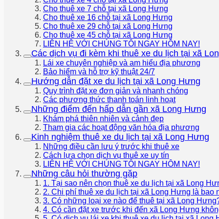
Cho thuê xe 7 chỗ tại xã Long Hưng
Cho thuê xe 16 chỗ tại xã Long Hưng
Cho thuê xe 29 chỗ tại xã Long Hưng
Cho thuê xe 45 chỗ tại xã Long Hưng
LIÊN HỆ VỚI CHÚNG TÔI NGAY HÔM NAY!
Các dịch vụ đi kèm khi thuê xe du lịch tại xã L
Lái xe chuyên nghiệp và am hiểu địa phương
Bảo hiểm và hỗ trợ kỹ thuật 24/7
Hướng dẫn đặt xe du lịch tại xã Long Hưng
Quy trình đặt xe đơn giản và nhanh chóng
Các phương thức thanh toán linh hoạt
Những điểm đến hấp dẫn gần xã Long Hưng
Khám phá thiên nhiên và cảnh đẹp
Tham gia các hoạt động văn hóa địa phương
Kinh nghiệm thuê xe du lịch tại xã Long Hưng
Những điều cần lưu ý trước khi thuê xe
Cách lựa chọn dịch vụ thuê xe uy tín
LIÊN HỆ VỚI CHÚNG TÔI NGAY HÔM NAY!
Những câu hỏi thường gặp
1. Tại sao nên chọn thuê xe du lịch tại xã Long H
2. Chi phí thuê xe du lịch tại xã Long Hưng là bao
3. Có những loại xe nào để thuê tại xã Long Hưng
4. Có cần đặt xe trước khi đến xã Long Hưng khô
5. Có dịch vụ lái xe khi thuê xe du lịch tại xã Lon