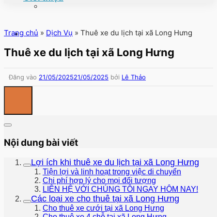
Trang chủ
»
Dịch Vụ
»
Thuê xe du lịch tại xã Long Hưng
Thuê xe du lịch tại xã Long Hưng
Đăng vào
21/05/2025
21/05/2025
bởi
Lê Thảo
Nội dung bài viết
Lợi ích khi thuê xe du lịch tại xã Long Hưng
Tiện lợi và linh hoạt trong việc di chuyển
Chi phí hợp lý cho mọi đối tượng
LIÊN HỆ VỚI CHÚNG TÔI NGAY HÔM NAY!
Các loại xe cho thuê tại xã Long Hưng
Cho thuê xe cưới tại xã Long Hưng
Cho thuê xe 4 chỗ tại xã Long Hưng