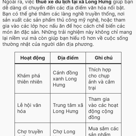
Ngoài ra, việc
thuê xe du lịch tại xã Long Hưng
giúp bạn
dễ dàng di chuyển đến các địa điểm văn hóa nổi bật.
Bạn có thể ghé thăm các làng nghề truyền thống, nơi
sản xuất các sản phẩm thủ công mỹ nghệ, hoặc tham
gia vào các lớp học nấu ăn để học cách chế biến các
món ăn đặc sản. Những trải nghiệm này không chỉ mang
lại niềm vui mà còn giúp bạn hiểu rõ hơn về cuộc sống
thường nhật của người dân địa phương.
Hoạt động
Địa điểm
Ghi chú
Thích hợp
Cánh đồng
Khám phá
cho chụp
xanh Long
thiên nhiên
ảnh và cắm
Hưng
trại
Tham gia
Lễ hội văn
Trung tâm xã
vào các hoạt
hóa
Long Hưng
động cộng
đồng
Mua sắm các
Chợ truyền
Chợ Long
sản phẩm