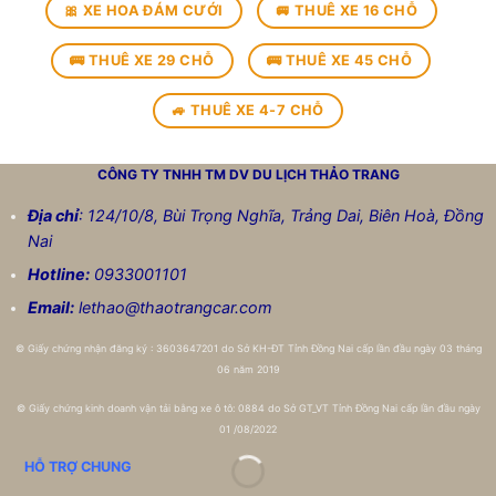
🎀 XE HOA ĐÁM CƯỚI
🚐 THUÊ XE 16 CHỖ
🚌 THUÊ XE 29 CHỖ
🚌 THUÊ XE 45 CHỖ
🚙 THUÊ XE 4-7 CHỖ
CÔNG TY TNHH TM DV DU LỊCH
THẢO TRANG
Địa chỉ
: 124/10/8, Bùi Trọng Nghĩa, Trảng Dai, Biên Hoà, Đồng
Nai
Hotline:
0933001101
Email:
lethao@thaotrangcar.com
©
Giấy chứng nhận đăng ký : 3603647201 do Sở KH-ĐT Tỉnh Đồng Nai cấp lần đầu ngày 03 tháng
06 năm 2019
©
Giấy chứng kinh doanh vận tải bằng xe ô tô: 0884 do Sở GT_VT Tỉnh Đồng Nai cấp lần đầu ngày
01 /08/2022
HỖ TRỢ CHUNG