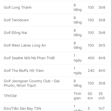
8
Golf Long Thành
100
3tr8
tiếng
8
Golf Twindown
100
3tr8
tiếng
8
Golf Đồng Nai
100
3tr8
tiếng
8
Golf West Lakes Long An
100
3tr5
tiếng
1
Golf Sealink Mũi Né Phan Thiết
400
4tr9
ngày
1
Golf The Bluffs Hồ Tràm
240
4tr0
ngày
Golf Jeongsan Country Club – Đại
8
100
3tr8
Phước, Nhơn Trạch
tiếng
Thời
Số
35
TPHCM
gian
km
chỗ
1
Đón/Tiễn Sân Bay TSN
5
1tr7
chiều