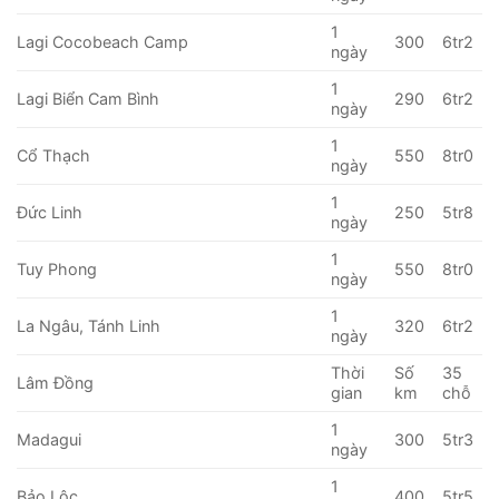
1
Lagi Cocobeach Camp
300
6tr2
ngày
1
Lagi Biển Cam Bình
290
6tr2
ngày
1
Cổ Thạch
550
8tr0
ngày
1
Đức Linh
250
5tr8
ngày
1
Tuy Phong
550
8tr0
ngày
1
La Ngâu, Tánh Linh
320
6tr2
ngày
Thời
Số
35
Lâm Đồng
gian
km
chỗ
1
Madagui
300
5tr3
ngày
1
Bảo Lộc
400
5tr5