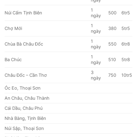
1
Núi Cấm Tịnh Biên
500
6tr5
ngày
1
Chợ Mới
380
5tr5
ngày
1
Chùa Bà Châu Đốc
550
6tr8
ngày
1
Ba Chúc
510
5tr8
ngày
3
Châu Đốc – Cần Thơ
750
10tr5
ngày
Óc Eo, Thoại Sơn
An Châu, Châu Thành
Cái Dầu, Châu Phú
Nhà Bàng, Tịnh Biên
Núi Sập, Thoại Sơn