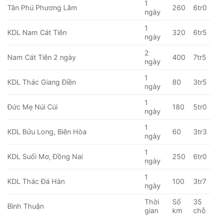
1
Tân Phú Phương Lâm
260
6tr0
ngày
1
KDL Nam Cát Tiên
320
6tr5
ngày
2
Nam Cát Tiên 2 ngày
400
7tr5
ngày
1
KDL Thác Giang Điền
80
3tr5
ngày
1
Đức Mẹ Núi Cúi
180
5tr0
ngày
1
KDL Bửu Long, Biên Hòa
60
3tr3
ngày
1
KDL Suối Mơ, Đồng Nai
250
6tr0
ngày
1
KDL Thác Đá Hàn
100
3tr7
ngày
Thời
Số
35
Bình Thuận
gian
km
chỗ