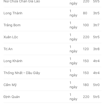
Núi Chứa Chan Gia Lào
220
5tr5
ngày
1
Long Thành
80
3tr5
ngày
1
Trảng Bom
100
3tr7
ngày
1
Xuân Lộc
220
5tr5
ngày
1
Trị An
120
3tr8
ngày
1
Long Khánh
150
4tr4
ngày
1
Thống Nhất – Dầu Giây
150
4tr4
ngày
1
Cẩm Mỹ
180
5tr0
ngày
1
Định Quán
220
5tr5
ngày