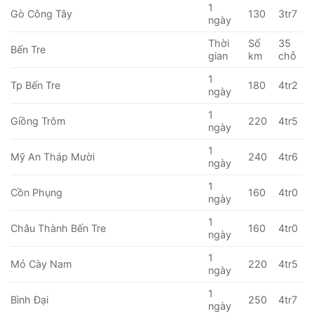
1
Gò Công Tây
130
3tr7
ngày
Thời
Số
35
Bến Tre
gian
km
chỗ
1
Tp Bến Tre
180
4tr2
ngày
1
Giồng Trôm
220
4tr5
ngày
1
Mỹ An Tháp Mười
240
4tr6
ngày
1
Cồn Phụng
160
4tr0
ngày
1
Châu Thành Bến Tre
160
4tr0
ngày
1
Mỏ Cày Nam
220
4tr5
ngày
1
Bình Đại
250
4tr7
ngày