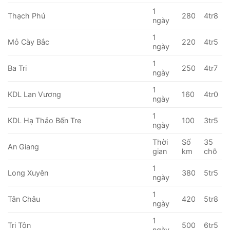
1
Thạch Phú
280
4tr8
ngày
1
Mỏ Cày Bắc
220
4tr5
ngày
1
Ba Tri
250
4tr7
ngày
1
KDL Lan Vương
160
4tr0
ngày
1
KDL Hạ Thảo Bến Tre
100
3tr5
ngày
Thời
Số
35
An Giang
gian
km
chỗ
1
Long Xuyên
380
5tr5
ngày
1
Tân Châu
420
5tr8
ngày
1
Tri Tôn
500
6tr5
ngày