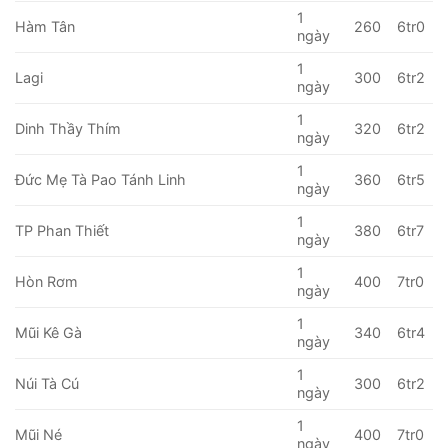
1
Hàm Tân
260
6tr0
ngày
1
Lagi
300
6tr2
ngày
1
Dinh Thầy Thím
320
6tr2
ngày
1
Đức Mẹ Tà Pao Tánh Linh
360
6tr5
ngày
1
TP Phan Thiết
380
6tr7
ngày
1
Hòn Rơm
400
7tr0
ngày
1
Mũi Kê Gà
340
6tr4
ngày
1
Núi Tà Cú
300
6tr2
ngày
1
Mũi Né
400
7tr0
ngày