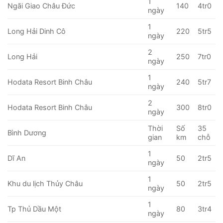
1
Ngãi Giao Châu Đức
140
4tr0
ngày
1
Long Hải Dinh Cô
220
5tr5
ngày
2
Long Hải
250
7tr0
ngày
1
Hodata Resort Binh Châu
240
5tr7
ngày
2
Hodata Resort Binh Châu
300
8tr0
ngày
Thời
Số
35
Bình Dương
gian
km
chỗ
1
Dĩ An
50
2tr5
ngày
1
Khu du lịch Thủy Châu
50
2tr5
ngày
1
Tp Thủ Dầu Một
80
3tr4
ngày