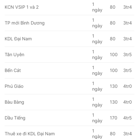
1
KCN VSIP 1 và 2
80
3tr4
ngày
1
TP mới Bình Dương
80
3tr4
ngày
1
KDL Đại Nam
80
3tr4
ngày
1
Tân Uyên
100
3tr5
ngày
1
Bến Cát
100
3tr5
ngày
1
Phú Giáo
130
4tr0
ngày
1
Bàu Bàng
130
4tr0
ngày
1
Dầu Tiếng
170
4tr5
ngày
1
Thuê xe đi KDL Đại Nam
80
3tr4
ngày