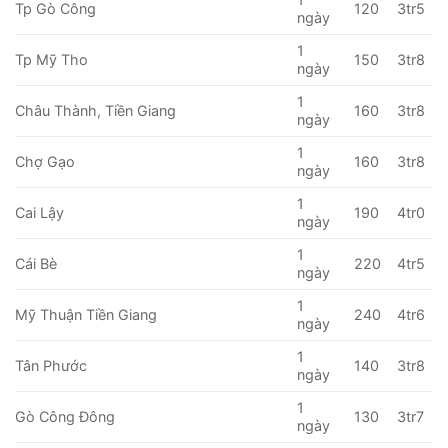
Tp Gò Công
120
3tr5
ngày
1
Tp Mỹ Tho
150
3tr8
ngày
1
Châu Thành, Tiền Giang
160
3tr8
ngày
1
Chợ Gạo
160
3tr8
ngày
1
Cai Lậy
190
4tr0
ngày
1
Cái Bè
220
4tr5
ngày
1
Mỹ Thuận Tiền Giang
240
4tr6
ngày
1
Tân Phước
140
3tr8
ngày
1
Gò Công Đông
130
3tr7
ngày