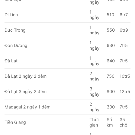
ngày
1
Di Linh
510
6tr7
ngày
1
Đức Trọng
550
6tr9
ngày
1
Đơn Dương
630
7tr5
ngày
1
Đà Lạt
640
7tr5
ngày
2
Đà Lạt 2 ngày 2 đêm
750
10tr5
ngày
3
Đà Lạt 3 ngày 2 đêm
800
12tr5
ngày
2
Madagui 2 ngày 1 đêm
300
7tr5
ngày
Thời
Số
35
Tiền Giang
gian
km
chỗ
1