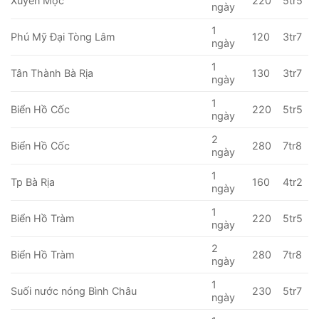
Xuyên Mộc
220
5tr5
ngày
1
Phú Mỹ Đại Tòng Lâm
120
3tr7
ngày
1
Tân Thành Bà Rịa
130
3tr7
ngày
1
Biển Hồ Cốc
220
5tr5
ngày
2
Biển Hồ Cốc
280
7tr8
ngày
1
Tp Bà Rịa
160
4tr2
ngày
1
Biển Hồ Tràm
220
5tr5
ngày
2
Biển Hồ Tràm
280
7tr8
ngày
1
Suối nước nóng Bình Châu
230
5tr7
ngày