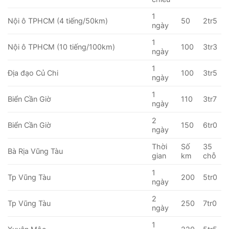
1
Nội ô TPHCM (4 tiếng/50km)
50
2tr5
ngày
1
Nội ô TPHCM (10 tiếng/100km)
100
3tr3
ngày
1
Địa đạo Củ Chi
100
3tr5
ngày
1
Biển Cần Giờ
110
3tr7
ngày
2
Biển Cần Giờ
150
6tr0
ngày
Thời
Số
35
Bà Rịa Vũng Tàu
gian
km
chỗ
1
Tp Vũng Tàu
200
5tr0
ngày
2
Tp Vũng Tàu
250
7tr0
ngày
1