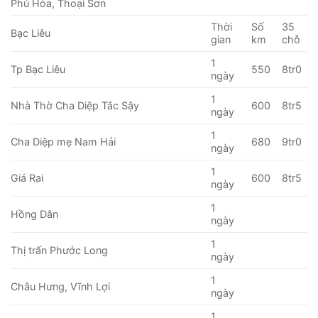
Phú Hòa, Thoại Sơn
Thời
Số
35
Bạc Liêu
gian
km
chỗ
1
Tp Bạc Liêu
550
8tr0
ngày
1
Nhà Thờ Cha Diệp Tắc Sậy
600
8tr5
ngày
1
Cha Diệp mẹ Nam Hải
680
9tr0
ngày
1
Giá Rai
600
8tr5
ngày
1
Hồng Dân
ngày
1
Thị trấn Phước Long
ngày
1
Châu Hưng, Vĩnh Lợi
ngày
1