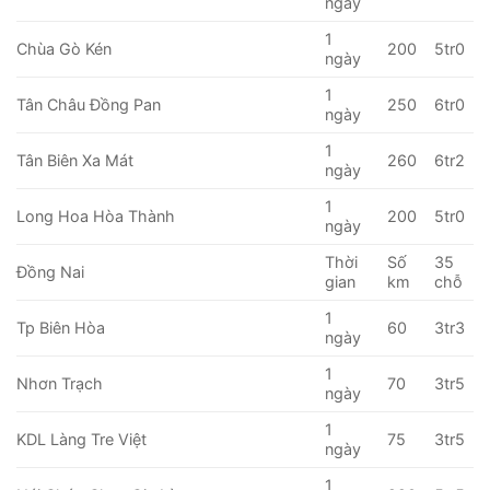
ngày
1
Chùa Gò Kén
200
5tr0
ngày
1
Tân Châu Đồng Pan
250
6tr0
ngày
1
Tân Biên Xa Mát
260
6tr2
ngày
1
Long Hoa Hòa Thành
200
5tr0
ngày
Thời
Số
35
Đồng Nai
gian
km
chỗ
1
Tp Biên Hòa
60
3tr3
ngày
1
Nhơn Trạch
70
3tr5
ngày
1
KDL Làng Tre Việt
75
3tr5
ngày
1