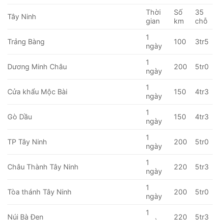
Thời
Số
35
Tây Ninh
gian
km
chỗ
1
Trảng Bàng
100
3tr5
ngày
1
Dương Minh Châu
200
5tr0
ngày
1
Cửa khẩu Mộc Bài
150
4tr3
ngày
1
Gò Dầu
150
4tr3
ngày
1
TP Tây Ninh
200
5tr0
ngày
1
Châu Thành Tây Ninh
220
5tr3
ngày
1
Tòa thánh Tây Ninh
200
5tr0
ngày
1
Núi Bà Đen
220
5tr3