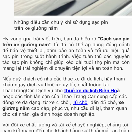
Những điều cần chú ý khi sử dụng sạc pin
trên xe giường nằm
Hy vọng qua bài viết trên, bạn đã hiểu rõ “
Cách sạc pin
trên xe giường nằm
“, từ đó có thể áp dụng đúng cách
để bảo vệ thiết bị, đảm bảo an toàn và tối ưu hiệu quả
sạc pin trong suốt hành trình. Việc tuân thủ các nguyên
tắc sạc pin không chỉ giúp kéo dài tuổi thọ pin mà còn
mang lại trải nghiệm di chuyển tiện lợi và an toàn hơn.
Nếu quý khách có nhu cầu thuê xe đi du lịch, hãy tham
khảo ngay dịch vụ thuê xe uy tín, chất lượng tại
ThaoTrangCar. Dịch vụ cho
thuê xe du lịch Biên Ho
à
hoặc các tỉnh lân cận của Thao Trang Car cung cấp các
dòng xe đa dạng, từ xe 4 chỗ ,
16 chỗ
đến 45 chỗ,
xe
giường nằm
cao cấp, phục vụ nhu cầu đi lại, tham quan
cho cá nhân, gia đình hoặc doanh nghiệp.
Với đội xe chất lượng và tài xế chuyên nghiệp, chúng tôi
cam kết mang đến cho khách hàng sự thoải mái, an toàn