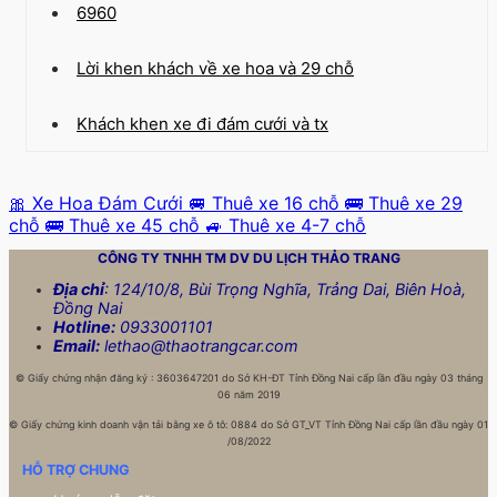
6960
Lời khen khách về xe hoa và 29 chỗ
Khách khen xe đi đám cưới và tx
🎀 Xe Hoa Đám Cưới
🚐 Thuê xe 16 chỗ
🚌 Thuê xe 29
chỗ
🚌 Thuê xe 45 chỗ
🚙 Thuê xe 4-7 chỗ
CÔNG TY TNHH TM DV DU LỊCH
THẢO TRANG
Địa chỉ
: 124/10/8, Bùi Trọng Nghĩa, Trảng Dai, Biên Hoà,
Đồng Nai
Hotline:
0933001101
Email:
lethao@thaotrangcar.com
©
Giấy chứng nhận đăng ký : 3603647201 do Sở KH-ĐT Tỉnh Đồng Nai cấp lần đầu ngày 03 tháng
06 năm 2019
©
Giấy chứng kinh doanh vận tải bằng xe ô tô: 0884 do Sở GT_VT Tỉnh Đồng Nai cấp lần đầu ngày 01
/08/2022
HỖ TRỢ CHUNG