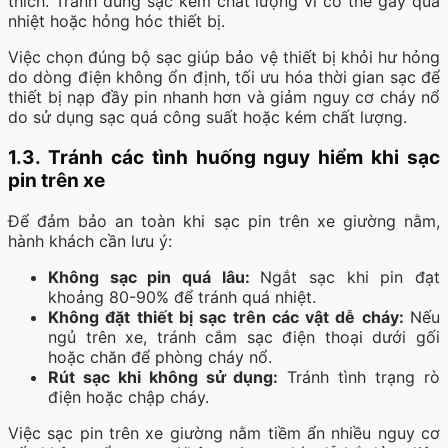
thích. Tránh dùng sạc kém chất lượng vì có thể gây quá
nhiệt hoặc hỏng hóc thiết bị.
Việc chọn đúng bộ sạc giúp bảo vệ thiết bị khỏi hư hỏng
do dòng điện không ổn định, tối ưu hóa thời gian sạc để
thiết bị nạp đầy pin nhanh hơn và giảm nguy cơ cháy nổ
do sử dụng sạc quá công suất hoặc kém chất lượng.
1.3. Tránh các tình huống nguy hiểm khi sạc
pin trên xe
Để đảm bảo an toàn khi sạc pin trên xe giường nằm,
hành khách cần lưu ý:
Không sạc pin quá lâu:
Ngắt sạc khi pin đạt
khoảng 80-90% để tránh quá nhiệt.
Không đặt thiết bị sạc trên các vật dễ cháy:
Nếu
ngủ trên xe, tránh cắm sạc điện thoại dưới gối
hoặc chăn để phòng cháy nổ.
Rút sạc khi không sử dụng:
Tránh tình trạng rò
điện hoặc chập cháy.
Việc sạc pin trên xe giường nằm tiềm ẩn nhiều nguy cơ