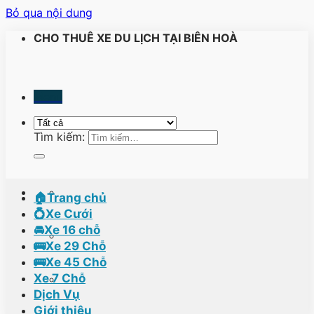
Bỏ qua nội dung
CHO THUÊ XE DU LỊCH TẠI BIÊN HOÀ
Menu
Tìm kiếm:
🏠Trang chủ
💍Xe Cưới
🚘Xe 16 chỗ
🚌Xe 29 Chỗ
🚌Xe 45 Chỗ
Xe 7 Chỗ
Dịch Vụ
Giới thiệu