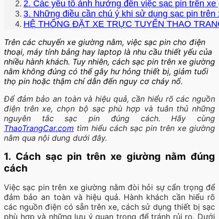
2. Các yếu tố ảnh hưởng đến việc sạc pin trên x
3. Những điều cần chú ý khi sử dụng sạc pin trê
HỆ THỐNG ĐẶT XE TRỰC TUYẾN THAO TRAN
Trên các chuyến xe giường nằm, việc sạc pin cho điện
thoại, máy tính bảng hay laptop là nhu cầu thiết yếu của
nhiều hành khách. Tuy nhiên, cách sạc pin trên xe giường
nằm không đúng có thể gây hư hỏng thiết bị, giảm tuổi
thọ pin hoặc thậm chí dẫn đến nguy cơ cháy nổ.
Để đảm bảo an toàn và hiệu quả, cần hiểu rõ các nguồn
điện trên xe, chọn bộ sạc phù hợp và tuân thủ những
nguyên tắc sạc pin đúng cách. Hãy cùng
ThaoTrangCar.com
tìm hiểu cách sạc pin trên xe giường
nằm qua nội dung dưới đây.
1. Cách sạc pin trên xe giường nằm đúng
cách
Việc sạc pin trên xe giường nằm đòi hỏi sự cẩn trọng để
đảm bảo an toàn và hiệu quả. Hành khách cần hiểu rõ
các nguồn điện có sẵn trên xe, cách sử dụng thiết bị sạc
phù hợp và những lưu ý quan trọng để tránh rủi ro. Dưới