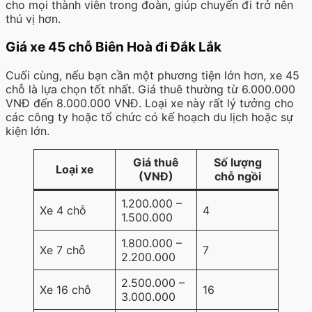
cho mọi thành viên trong đoàn, giúp chuyến đi trở nên
thú vị hơn.
Giá xe 45 chỗ Biên Hoà đi Đắk Lắk
Cuối cùng, nếu bạn cần một phương tiện lớn hơn, xe 45
chỗ là lựa chọn tốt nhất. Giá thuê thường từ 6.000.000
VNĐ đến 8.000.000 VNĐ. Loại xe này rất lý tưởng cho
các công ty hoặc tổ chức có kế hoạch du lịch hoặc sự
kiện lớn.
Giá thuê
Số lượng
Loại xe
(VNĐ)
chỗ ngồi
1.200.000 –
Xe 4 chỗ
4
1.500.000
1.800.000 –
Xe 7 chỗ
7
2.200.000
2.500.000 –
Xe 16 chỗ
16
3.000.000