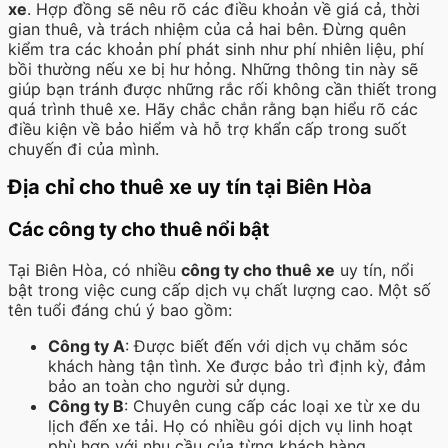
xe
. Hợp đồng sẽ nêu rõ các điều khoản về giá cả, thời
gian thuê, và trách nhiệm của cả hai bên. Đừng quên
kiểm tra các khoản phí phát sinh như phí nhiên liệu, phí
bồi thường nếu xe bị hư hỏng. Những thông tin này sẽ
giúp bạn tránh được những rắc rối không cần thiết trong
quá trình thuê xe. Hãy chắc chắn rằng bạn hiểu rõ các
điều kiện về bảo hiểm và hỗ trợ khẩn cấp trong suốt
chuyến đi của mình.
Địa chỉ cho thuê xe uy tín tại Biên Hòa
Các công ty cho thuê nổi bật
Tại Biên Hòa, có nhiều
công ty cho thuê xe
uy tín, nổi
bật trong việc cung cấp dịch vụ chất lượng cao. Một số
tên tuổi đáng chú ý bao gồm:
Công ty A
: Được biết đến với dịch vụ chăm sóc
khách hàng tận tình. Xe được bảo trì định kỳ, đảm
bảo an toàn cho người sử dụng.
Công ty B
: Chuyên cung cấp các loại xe từ xe du
lịch đến xe tải. Họ có nhiều gói dịch vụ linh hoạt
phù hợp với nhu cầu của từng khách hàng.