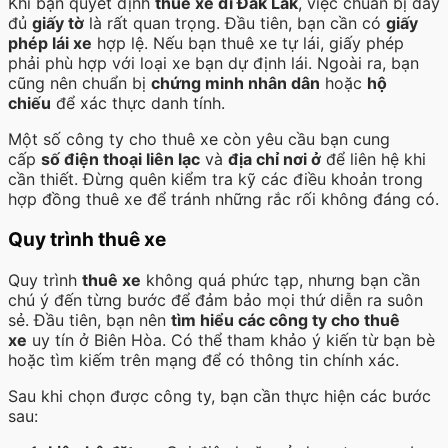
Khi bạn quyết định
thuê xe đi Đắk Lắk
, việc chuẩn bị đầy
đủ
giấy tờ
là rất quan trọng. Đầu tiên, bạn cần có
giấy
phép lái xe
hợp lệ. Nếu bạn thuê xe tự lái, giấy phép
phải phù hợp với loại xe bạn dự định lái. Ngoài ra, bạn
cũng nên chuẩn bị
chứng minh nhân dân
hoặc
hộ
chiếu
để xác thực danh tính.
Một số công ty cho thuê xe còn yêu cầu bạn cung
cấp
số điện thoại liên lạc
và
địa chỉ nơi ở
để liên hệ khi
cần thiết. Đừng quên kiểm tra kỹ các điều khoản trong
hợp đồng thuê xe để tránh những rắc rối không đáng có.
Quy trình thuê xe
Quy trình
thuê xe
không quá phức tạp, nhưng bạn cần
chú ý đến từng bước để đảm bảo mọi thứ diễn ra suôn
sẻ. Đầu tiên, bạn nên
tìm hiểu các công ty cho thuê
xe
uy tín ở Biên Hòa. Có thể tham khảo ý kiến từ bạn bè
hoặc tìm kiếm trên mạng để có thông tin chính xác.
Sau khi chọn được công ty, bạn cần thực hiện các bước
sau: