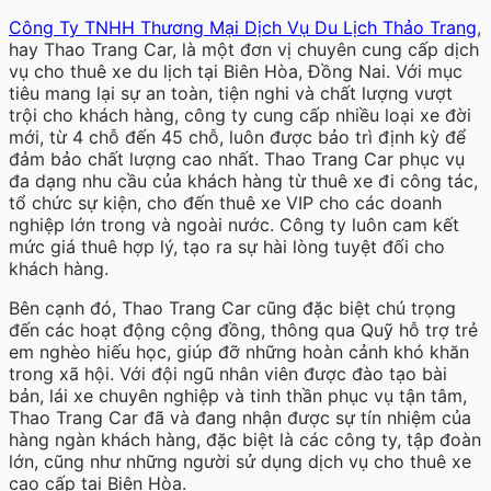
Công Ty TNHH Thương Mại Dịch Vụ Du Lịch Thảo Trang
,
hay Thao Trang Car, là một đơn vị chuyên cung cấp dịch
vụ cho thuê xe du lịch tại Biên Hòa, Đồng Nai. Với mục
tiêu mang lại sự an toàn, tiện nghi và chất lượng vượt
trội cho khách hàng, công ty cung cấp nhiều loại xe đời
mới, từ 4 chỗ đến 45 chỗ, luôn được bảo trì định kỳ để
đảm bảo chất lượng cao nhất. Thao Trang Car phục vụ
đa dạng nhu cầu của khách hàng từ thuê xe đi công tác,
tổ chức sự kiện, cho đến thuê xe VIP cho các doanh
nghiệp lớn trong và ngoài nước. Công ty luôn cam kết
mức giá thuê hợp lý, tạo ra sự hài lòng tuyệt đối cho
khách hàng.
Bên cạnh đó, Thao Trang Car cũng đặc biệt chú trọng
đến các hoạt động cộng đồng, thông qua Quỹ hỗ trợ trẻ
em nghèo hiếu học, giúp đỡ những hoàn cảnh khó khăn
trong xã hội. Với đội ngũ nhân viên được đào tạo bài
bản, lái xe chuyên nghiệp và tinh thần phục vụ tận tâm,
Thao Trang Car đã và đang nhận được sự tín nhiệm của
hàng ngàn khách hàng, đặc biệt là các công ty, tập đoàn
lớn, cũng như những người sử dụng dịch vụ cho thuê xe
cao cấp tại Biên Hòa.