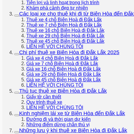
Tiện lợi và linh hoạt trong lịch trình
Khám phá cảnh đẹp tự nhiên
Các loại xe cho thuê khi đi từ Biên Hòa đến Đắ
Thuê xe 4 chỗ Biên Hoà đi Đắk Lắk
Thuê xe 7 chỗ Biên Hoà đi Đắk Lắk
Thuê xe 16 chỗ Biên Hoà đi Đắk Lắk
Thuê xe 29 chỗ Biên Hoà đi Đắk Lắk
Thuê xe 45 chỗ Biên Hoà đi Đắk Lắk
LIÊN HỆ VỚI CHÚNG TÔI
Chi phí thuê xe Biên Hòa đi Đắk Lắk 2025
Giá xe 4 chỗ Biên Hoà đi Đắk Lắk
Giá xe 7 chỗ Biên Hoà đi Đắk Lắk
Giá xe 16 chỗ Biên Hoà đi Đắk Lắk
Giá xe 29 chỗ Biên Hoà đi Đắk Lắk
Giá xe 45 chỗ Biên Hoà đi Đắk Lắk
LIÊN HỆ VỚI CHÚNG TÔI
Thủ tục thuê xe Biên Hòa đi Đắk Lắk
Giấy tờ cần thiết
Quy trình thuê xe
LIÊN HỆ VỚI CHÚNG TÔI
Kinh nghiệm lái xe từ Biên Hòa đến Đắk Lắk
Đường đi và thời gian dự kiến
Những điểm dừng chân thú vị
Những lưu ý khi thuê xe Biên Hòa đi Đắk Lắk