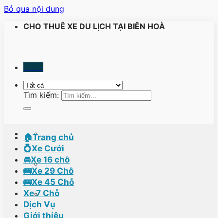
Bỏ qua nội dung
CHO THUÊ XE DU LỊCH TẠI BIÊN HOÀ
Menu
Tìm kiếm:
🏠Trang chủ
💍Xe Cưới
🚘Xe 16 chỗ
🚌Xe 29 Chỗ
🚌Xe 45 Chỗ
Xe 7 Chỗ
Dịch Vụ
Giới thiệu