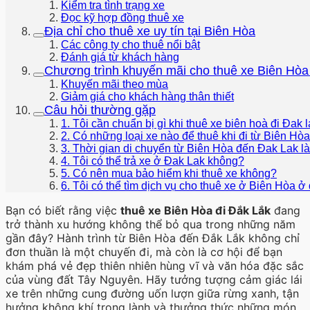
Kiểm tra tình trạng xe
Đọc kỹ hợp đồng thuê xe
Địa chỉ cho thuê xe uy tín tại Biên Hòa
Các công ty cho thuê nổi bật
Đánh giá từ khách hàng
Chương trình khuyến mãi cho thuê xe Biên Hòa
Khuyến mãi theo mùa
Giảm giá cho khách hàng thân thiết
Câu hỏi thường gặp
1. Tôi cần chuẩn bị gì khi thuê xe biên hoà đi Đak 
2. Có những loại xe nào để thuê khi đi từ Biên H
3. Thời gian di chuyển từ Biên Hòa đến Đak Lak là
4. Tôi có thể trả xe ở Đak Lak không?
5. Có nên mua bảo hiểm khi thuê xe không?
6. Tôi có thể tìm dịch vụ cho thuê xe ở Biên Hòa ở
Bạn có biết rằng việc
thuê xe Biên Hòa đi Đắk Lắk
đang
trở thành xu hướng không thể bỏ qua trong những năm
gần đây? Hành trình từ Biên Hòa đến Đắk Lắk không chỉ
đơn thuần là một chuyến đi, mà còn là cơ hội để bạn
khám phá vẻ đẹp thiên nhiên hùng vĩ và văn hóa đặc sắc
của vùng đất Tây Nguyên. Hãy tưởng tượng cảm giác lái
xe trên những cung đường uốn lượn giữa rừng xanh, tận
hưởng không khí trong lành và thưởng thức những món